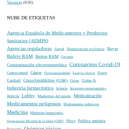
Vacunas
(630)
NUBE DE ETIQUETAS
Agencia Española de Medicamentos y Productos
Sanitarios (AEMPS)
Agencias reguladoras
Bayer
Alimentación ecológica
Agreal
Bufete RAM
Bufete RAM
Cervarix
Coronavirus Covid-19
Contaminación electromagnética
Cáncer
Crianza natural
Electrosensibilidad
Ensayos clínicos
Essure
GlaxoSmithKline (GSK)
Gripe A
Gardasil
Gripe
Industria farmacéutica
Intereses empresariales
Infancia
Lobby
Medicalización
Justicia
Marketing del miedo
Medicamentos peligrosos
Medicamentos peligrosos
Medicina
Márketing farmacéutico
Política sanitaria
Pfizer
Organización Mundial de la Salud (OMS)
Químicos tóxicos
Psiquiatría