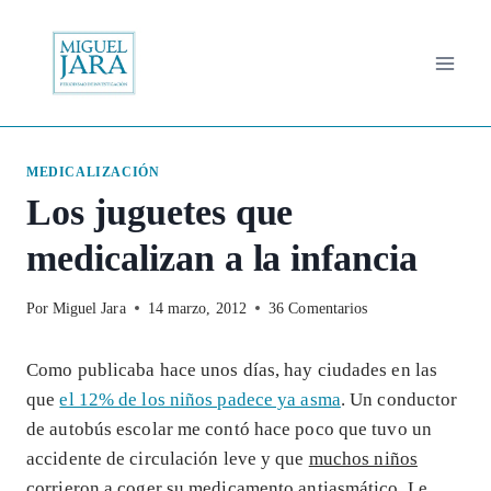
Saltar
al
contenido
MEDICALIZACIÓN
Los juguetes que
medicalizan a la infancia
Por
Miguel Jara
14 marzo, 2012
36 Comentarios
Como publicaba hace unos días, hay ciudades en las
que
el 12% de los niños padece ya asma
. Un conductor
de autobús escolar me contó hace poco que tuvo un
accidente de circulación leve y que
muchos niños
corrieron a coger su medicamento antiasmático
. Le