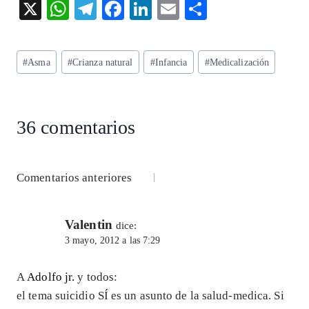
X
W
T
F
Li
E
S
ha
el
ac
n
m
ha
ts
eg
eb
ke
ai
re
Etiquetas
#
Asma
#
Crianza natural
#
Infancia
#
Medicalización
A
ra
o
dI
l
de
p
m
o
n
la
entrada:
p
k
36 comentarios
Navegación
Comentarios anteriores
de
Valentin
comentarios
dice:
3 mayo, 2012 a las 7:29
A
Adolfo jr.
y todos:
el tema suicidio SÍ es un asunto de la salud-medica. Si