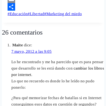
Email
Etiquetas
#
Educación
#
Libertad
#
Marketing del miedo
Share
de
la
26 comentarios
entrada:
Maite
dice:
7 mayo, 2012 a las 9:05
Lo he encontrado y me ha parecido que es para pensar
que desarrollo se les está dando con
cambiar los libros
por internet
.
Lo que no recuerdo es donde lo he leído no pudo
ponerlo:
¿Para qué memorizar fechas de batallas si en Internet
conseguimos esos datos en cuestión de segundos?