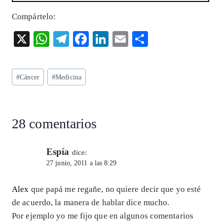
Compártelo:
X
W
T
F
Li
E
S
ha
el
ac
n
m
ha
ts
eg
eb
ke
ai
re
Etiquetas
#
Cáncer
#
Medicina
A
ra
o
dI
l
de
p
m
o
n
la
entrada:
p
k
28 comentarios
Espía
dice:
27 junio, 2011 a las 8:29
Alex
que papá me regañe, no quiere decir que yo esté
de acuerdo, la manera de hablar dice mucho.
Por ejemplo yo me fijo que en algunos comentarios