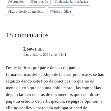
#
Abogados
#
Corrupción
#
Industria farmacéutica
A
ra
o
dI
l
de
p
m
o
n
#
Laboratorio de médicos
#
Visita médica
la
entrada:
p
k
18 comentarios
Loewe
dice:
1 noviembre, 2011 a las 14:41
Desde la firma por parte de las compañías
farmaceuticas del «codigo de buenas practicas», se han
seguido dando este tipo de practicas, lo que no es
menos cierto que con una doble moral, las compañías
dejan claro en cientos de documentos que cuando se
paga un estudio de participación,
se paga la opinión
, y
ello no conlleva aparejada oabligatoriedad de