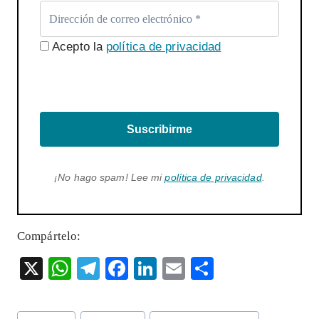
Acepto la
política de privacidad
Suscribirme
¡No hago spam! Lee mi
política de privacidad
.
Compártelo:
X
W
T
F
Li
E
S
ha
el
ac
n
m
ha
ts
eg
eb
ke
ai
re
Etiquetas