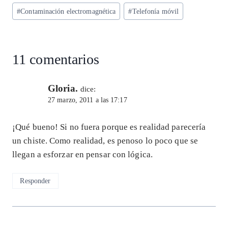
ts
eg
eb
ke
ai
re
Etiquetas
#
Contaminación electromagnética
#
Telefonía móvil
A
ra
o
dI
l
de
p
m
o
n
la
entrada:
p
k
11 comentarios
Gloria.
dice:
27 marzo, 2011 a las 17:17
¡Qué bueno! Si no fuera porque es realidad parecería
un chiste. Como realidad, es penoso lo poco que se
llegan a esforzar en pensar con lógica.
Responder