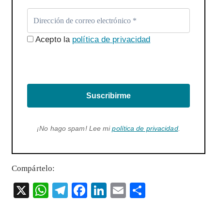
Acepto la
política de privacidad
Suscribirme
¡No hago spam! Lee mi
política de privacidad
.
Compártelo:
X
W
T
F
Li
E
S
ha
el
ac
n
m
ha