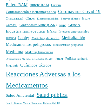
Bufete RAM
Bufete RAM
Cervarix
Coronavirus Covid-19
Contaminación electromagnética
Cáncer
Crianza natural
Electrosensibilidad
Ensayos clínicos
Essure
GlaxoSmithKline (GSK)
Gripe A
Gardasil
Gripe
Industria farmacéutica
Intereses empresariales
Infancia
Lobby
Medicalización
Justicia
Marketing del miedo
Medicamentos peligrosos
Medicamentos peligrosos
Medicina
Márketing farmacéutico
Política sanitaria
Pfizer
Organización Mundial de la Salud (OMS)
Químicos tóxicos
Psiquiatría
Reacciones Adversas a los
Medicamentos
Salud pública
Salud Ambiental
Sanofi Pasteur Merck Sharp and Dohme (MSD)