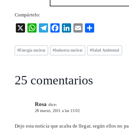
Compártelo:
X
W
T
F
Li
E
S
ha
el
ac
n
m
ha
ts
eg
eb
ke
ai
re
Etiquetas
#
Energía nuclear
#
Industria nuclear
#
Salud Ambiental
A
ra
o
dI
l
de
p
m
o
n
la
entrada:
p
k
25 comentarios
Rosa
dice:
28 marzo, 2011 a las 13:02
Dejo esta noticia que acaba de llegar, según ellos no p