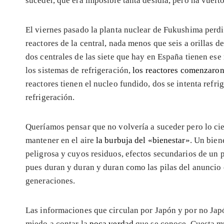
suceder, que era imposible tanta desidia, pero ha vuelto
El viernes pasado la planta nuclear de Fukushima perdió 
reactores de la central, nada menos que seis a orillas d
dos centrales de las siete que hay en España tienen ese 
los sistemas de refrigeración,
los reactores comenzaron
reactores tienen el nucleo fundido, dos se intenta refr
refrigeración.
Queríamos pensar que no volvería a suceder pero lo ci
mantener en el aire
la burbuja del «bienestar»
. Un bien
peligrosa y cuyos residuos, efectos secundarios de un 
pues duran y duran y duran como las pilas del anuncio
generaciones.
Las informaciones que circulan por Japón y por no Ja
miedo a contar la
poca verdad
que se conoce. Cuesta m