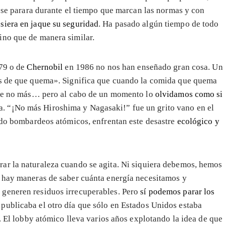
o se parara durante el tiempo que marcan las normas y con
siera en jaque su seguridad
. Ha pasado algún tiempo de todo
ino que de manera similar.
79 o de
Chernobil
en 1986 no nos han enseñado gran cosa. Un
as de que quema». Significa que cuando la comida que quema
 que no más… pero al cabo de un momento lo
olvidamos como si
 “¡No más Hiroshima y Nagasaki!” fue un grito vano en el
rido bombardeos atómicos, enfrentan este desastre
ecológico y
ar la naturaleza cuando se agita. Ni siquiera debemos, hemos
 hay maneras de saber cuánta energía necesitamos y
 generen residuos irrecuperables. Pero
sí podemos parar los
 publicaba el otro día que sólo en Estados Unidos estaba
s. El lobby atómico lleva varios años explotando la idea de que