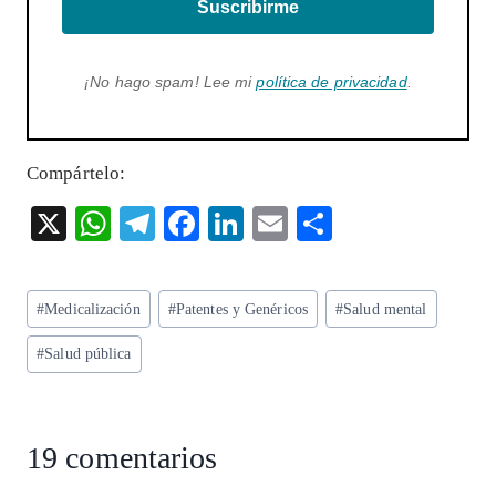
Suscribirme
¡No hago spam! Lee mi
política de privacidad
.
Compártelo:
X
W
T
F
Li
E
S
ha
el
ac
n
m
ha
ts
eg
eb
ke
ai
re
Etiquetas
#
Medicalización
#
Patentes y Genéricos
#
Salud mental
A
ra
o
dI
l
de
p
m
o
n
#
Salud pública
la
entrada:
p
k
19 comentarios