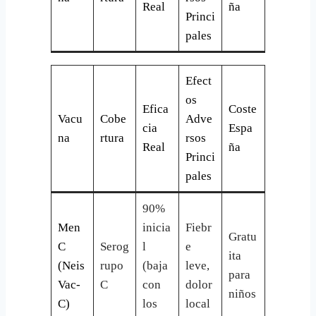
Real
ña
Princi
pales
Efect
os
Efica
Coste
Vacu
Cobe
Adve
cia
Espa
na
rtura
rsos
Real
ña
Princi
pales
90%
Men
inicia
Fiebr
Gratu
C
Serog
l
e
ita
(Neis
rupo
(baja
leve,
para
Vac-
C
con
dolor
niños
C)
los
local