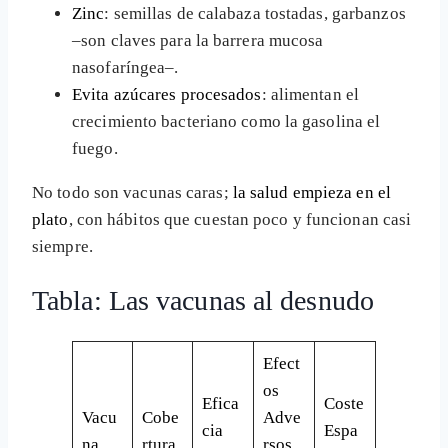
Zinc
: semillas de calabaza tostadas, garbanzos
–son claves para la barrera mucosa
nasofaríngea–.
Evita azúcares procesados
: alimentan el
crecimiento bacteriano como la gasolina el
fuego.
No todo son vacunas caras;
la salud empieza en el
plato
, con hábitos que cuestan poco y funcionan casi
siempre.
Tabla: Las vacunas al desnudo
Efect
os
Efica
Coste
Vacu
Cobe
Adve
cia
Espa
na
rtura
rsos