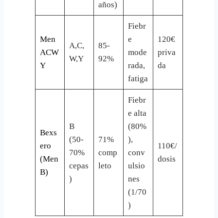
años)
Fiebr
Men
e
120€
A,C,
85-
ACW
mode
priva
W,Y
92%
Y
rada,
da
fatiga
Fiebr
e alta
B
(80%
Bexs
(50-
71%
),
ero
110€/
70%
comp
conv
(Men
dosis
cepas
leto
ulsio
B)
)
nes
(1/70
)