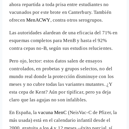
ahora repartida a toda prisa entre estudiantes no
vacunados por este brote en Canterbury. También
ofrecen
MenACWY
, contra otros serogrupos.
Las autoridades alardean de una eficacia del 71% en
esquemas completos para MenB y hasta el 92%
contra cepas no-B, según sus estudios relucientes.
Pero ojo, lector: estos datos salen de ensayos
controlados, en probetas y grupos selectos, no del
mundo real donde la protección disminuye con los
meses y no cubre todas las variantes mutantes. ¿Y
esta cepa de Kent? Aún por tipificar, pero ya deja
claro que las agujas no son infalibles.
En España, la
vacuna MenC
(NeisVac-C de Pfizer, la
más usada) está en el calendario infantil desde el
2000, gratuita a los 4 y 12 meses –éxito parcial, sí,