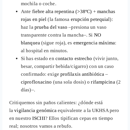
mochila o coche.
Ante
fiebre alta repentina (>38ºC)
+
manchas
rojas en piel
(la famosa
erupción petequial
):
haz la
prueba del vaso
–presiona un vaso
transparente contra la mancha–. Si
NO
blanquea
(sigue roja), es
emergencia máxima
:
al hospital en minutos.
Si has estado en
contacto estrecho
(vivir junto,
besar, compartir bebida/cigarro) con un caso
confirmado: exige
profilaxis antibiótica
–
ciprofloxacino
(una sola dosis) o
rifampicina
(2
días)–.
Critiquemos sin paños calientes: ¿dónde está
la
vigilancia genómica
equivalente a la UKHSA pero
en nuestro
ISCIII
? Ellos tipifican cepas en tiempo
real; nosotros vamos a rebufo.​