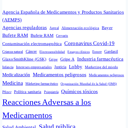
Agencia Española de Medicamentos y Productos Sanitarios
(AEMPS)
Agencias reguladoras
Bayer
Alimentación ecológica
Agreal
Bufete RAM
Bufete RAM
Cervarix
Coronavirus Covid-19
Contaminación electromagnética
Cáncer
Gardasil
Crianza natural
Electrosensibilidad
Ensayos clínicos
Essure
Industria farmacéutica
GlaxoSmithKline (GSK)
Gripe A
Gripe
Lobby
Intereses empresariales
Justicia
Infancia
Marketing del miedo
Medicamentos peligrosos
Medicalización
Medicamentos peligrosos
Medicina
Márketing farmacéutico
Organización Mundial de la Salud (OMS)
Químicos tóxicos
Política sanitaria
Pfizer
Psiquiatría
Reacciones Adversas a los
Medicamentos
Salud pública
Salud Ambiental