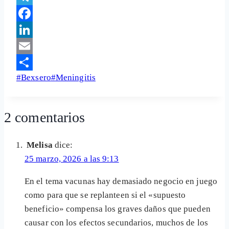
Telegram
Facebook
LinkedIn
Email
Etiquetas
#
Bexsero
#
Meningitis
Share
de
la
2 comentarios
entrada:
Melisa
dice:
25 marzo, 2026 a las 9:13
En el tema vacunas hay demasiado negocio en juego
como para que se replanteen si el «supuesto
beneficio» compensa los graves daños que pueden
causar con los efectos secundarios, muchos de los