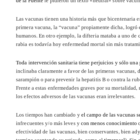
de la Fuente
le pidieron un texto «neutral» sobre vacun
Las vacunas tienen una historia más que bicentenaria 
primera vacuna, la “vacuna” propiamente dicha, logró 
humanos. En otro ejemplo, la difteria mataba a uno de c
rabia es todavía hoy enfermedad mortal sin más tratam
Toda intervención sanitaria tiene perjuicios y sólo un
inclinaba claramente a favor de las primeras vacunas, d
sarampión o para prevenir la hepatitis B o contra la rube
Frente a estas enfermedades graves por su mortalidad, 
los efectos adversos de las vacunas eran irrelevantes.
Los tiempos han cambiado y
el campo de las vacunas s
infrecuentes y/o más leves y
con menos conocimiento
efectividad de las vacunas, bien conservantes, bien ady