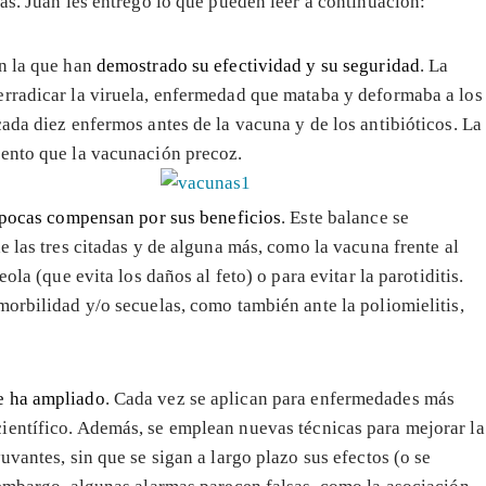
as. Juan les entregó lo que pueden leer a continuación:
en la que han
demostrado su efectividad y su seguridad
. La
erradicar la viruela, enfermedad que mataba y deformaba a los
ada diez enfermos antes de la vacuna y de los antibióticos. La
iento que la vacunación precoz.
a pocas compensan por sus beneficios
. Este balance se
e las tres citadas y de alguna más, como la vacuna frente al
ola (que evita los daños al feto) o para evitar la parotiditis.
morbilidad y/o secuelas, como también ante la poliomielitis,
e ha ampliado
. Cada vez se aplican para enfermedades más
científico. Además, se emplean nuevas técnicas para mejorar la
uvantes, sin que se sigan a largo plazo sus efectos (o se