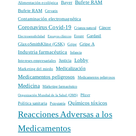
Bufete RAM
Bayer
Alimentación ecológica
Bufete RAM
Cervarix
Contaminación electromagnética
Coronavirus Covid-19
Cáncer
Crianza natural
Gardasil
Electrosensibilidad
Ensayos clínicos
Essure
GlaxoSmithKline (GSK)
Gripe A
Gripe
Industria farmacéutica
Infancia
Lobby
Intereses empresariales
Justicia
Medicalización
Marketing del miedo
Medicamentos peligrosos
Medicamentos peligrosos
Medicina
Márketing farmacéutico
Pfizer
Organización Mundial de la Salud (OMS)
Químicos tóxicos
Política sanitaria
Psiquiatría
Reacciones Adversas a los
Medicamentos