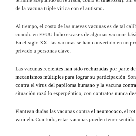
termine aceptando su retirada, como el
timerosal
). Sin
de la vacuna triple vírica con el autismo.
Al tiempo, el costo de las nuevas vacunas es de tal calib
cuando en EEUU hubo escasez de algunas vacunas básic
En el siglo XXI las vacunas se han convertido en un
pr
privado a personas clave.
Las
vacunas recientes han sido rechazadas por parte de
mecanismos múltiples para lograr su participación
. So
contra el virus del papiloma humano y la vacuna contra
situación rozó lo esperpéntico, con
contratos nunca de
Plantean dudas las vacunas contra el
neumococo
, el
rot
varicela
. Con todo, estas vacunas pueden tener sentido 