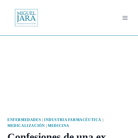
Saltar
al
contenido
ENFERMEDADES
|
INDUSTRIA FARMACÉUTICA
|
MEDICALIZACIÓN
|
MEDICINA
Confesiones de una ex