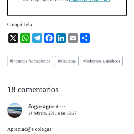
Compártelo:
X
W
T
F
Li
E
S
ha
el
ac
n
m
ha
ts
eg
eb
ke
ai
re
Etiquetas
#
Industria farmacéutica
#
Medicina
#
Sobornos a médicos
A
ra
o
dI
l
de
p
m
o
n
la
entrada:
p
k
18 comentarios
Jogaragur
dice:
14 febrero, 2011 a las 16:27
Apreciad@s colegas: