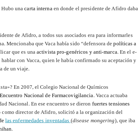
. Hubo una
carta interna
en donde el presidente de Afidro daba
sidente de Afidro, a todos sus asociados era para informarles
ima. Mencionaba que Vaca había sido “defensora de
políticas a
licar que es una
activista pro-genéricos y anti-marca
. En el e-
 hablar con Vacca, quien le había confirmado su aceptación y
a de un viaje.
ista»? En 2007, el Colegio Nacional de Químicos
Encuentro Nacional de Farmacovigilancia
. Vacca actuaba
dad Nacional. En ese encuentro se dieron
fuertes tensiones
omo director de Afidro, solicitó a la organización del
 de
las enfermedades inventadas
(
disease mongering
), que iba
nihan
.