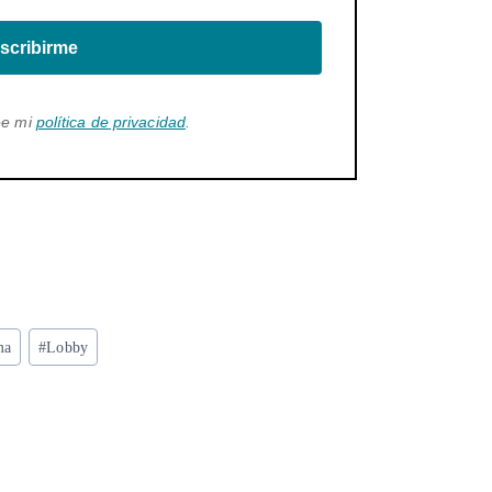
scribirme
ee mi
política de privacidad
.
ma
#
Lobby