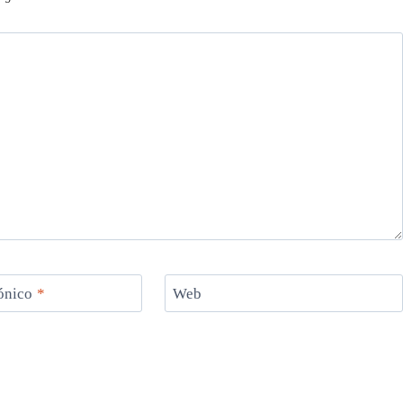
rónico
*
Web