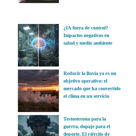
¿IA fuera de control?
Impactos negativos en
salud y medio ambiente
Reducir la lluvia ya es un
objetivo operativo: el
mercado que ha convertido
el clima en un servicio
Testosterona para la
guerra, dopaje para el
deporte. El ejército de