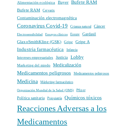
Bufete RAM
Bayer
Alimentación ecológica
Bufete RAM
Cervarix
Contaminación electromagnética
Coronavirus Covid-19
Cáncer
Crianza natural
Gardasil
Electrosensibilidad
Ensayos clínicos
Essure
GlaxoSmithKline (GSK)
Gripe A
Gripe
Industria farmacéutica
Infancia
Lobby
Intereses empresariales
Justicia
Medicalización
Marketing del miedo
Medicamentos peligrosos
Medicamentos peligrosos
Medicina
Márketing farmacéutico
Pfizer
Organización Mundial de la Salud (OMS)
Químicos tóxicos
Política sanitaria
Psiquiatría
Reacciones Adversas a los
Medicamentos