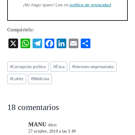
¡No hago spam! Lee mi
política de privacidad
.
Compártelo:
X
W
T
F
Li
E
S
ha
el
ac
n
m
ha
ts
eg
eb
ke
ai
re
Etiquetas
#
Corrupción política
#
Ética
#
Intereses empresariales
A
ra
o
dI
l
de
p
m
o
n
#
Lobby
#
Medicina
la
entrada:
p
k
18 comentarios
MANU
dice:
27 octubre, 2010 a las 3:49