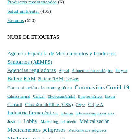
Productos recomendados
(6)
Salud ambiental
(436)
Vacunas
(630)
NUBE DE ETIQUETAS
Agencia Española de Medicamentos y Productos
Sanitarios (AEMPS)
Agencias reguladoras
Bayer
Alimentación ecológica
Agreal
Bufete RAM
Bufete RAM
Cervarix
Coronavirus Covid-19
Contaminación electromagnética
Cáncer
Crianza natural
Electrosensibilidad
Ensayos clínicos
Essure
GlaxoSmithKline (GSK)
Gripe A
Gardasil
Gripe
Industria farmacéutica
Intereses empresariales
Infancia
Lobby
Medicalización
Justicia
Marketing del miedo
Medicamentos peligrosos
Medicamentos peligrosos
Medicina