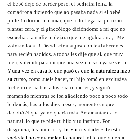
el bebé dejó de perder peso, el pediatra feliz, la
comadrona diciendo que no pasaba nada si el bebé
prefería dormir a mamar, que todo llegaría, pero sin
plantar cara, y el ginecólogo diciéndome a mi que no
escuchara a nadie ni dejara que me agobiaran. ¡¡¡Me
volvían loca!!! Decidí «transigir» con los biberones
para recién nacidos, a todos les dije que sí, que muy
bien, y decidí para mi que una vez en casa ya se vería.
Y
una vez en casa lo que pasó es que la naturaleza hizo
su curso
, como suele hacer, mi hijo tomó en exclusiva
leche materna hasta los cuatro meses, y siguió
mamando mientras se iba añadiendo poco a poco todo
lo demás, hasta los diez meses, momento en que
decidió él que ya no quería más. Amamantar es lo
natural, lo que te pide tu hijo y tu instinto. Por
desgracia, los horarios y
las «necesidades» de esta
sociedad no contemplan lo natural
, ni lo que quieren