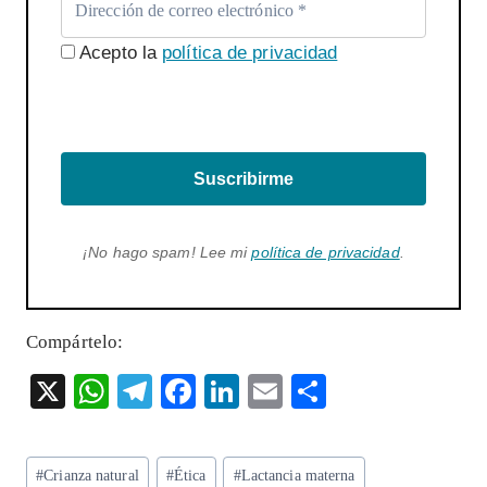
Acepto la
política de privacidad
Suscribirme
¡No hago spam! Lee mi
política de privacidad
.
Compártelo:
X
W
T
F
Li
E
S
ha
el
ac
n
m
ha
ts
eg
eb
ke
ai
re
Etiquetas
#
Crianza natural
#
Ética
#
Lactancia materna