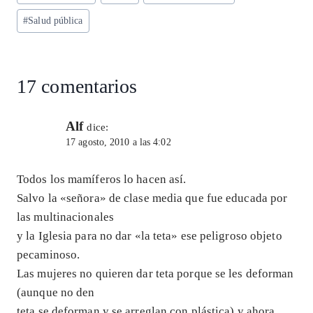
A
ra
o
dI
l
de
p
m
o
n
#
Salud pública
la
entrada:
p
k
17 comentarios
Alf
dice:
17 agosto, 2010 a las 4:02
Todos los mamíferos lo hacen así.
Salvo la «señora» de clase media que fue educada por
las multinacionales
y la Iglesia para no dar «la teta» ese peligroso objeto
pecaminoso.
Las mujeres no quieren dar teta porque se les deforman
(aunque no den
teta se deforman y se arreglan con plástica) y ahora