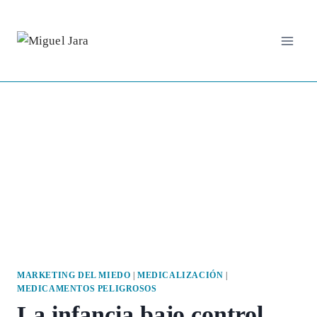
Saltar
al
contenido
MARKETING DEL MIEDO
|
MEDICALIZACIÓN
|
MEDICAMENTOS PELIGROSOS
La infancia bajo control