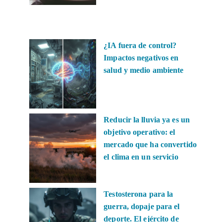
¿IA fuera de control?
Impactos negativos en
salud y medio ambiente
Reducir la lluvia ya es un
objetivo operativo: el
mercado que ha convertido
el clima en un servicio
Testosterona para la
guerra, dopaje para el
deporte. El ejército de