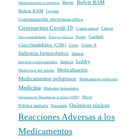
Bufete RAM
Bayer
Alimentación ecológica
Bufete RAM
Cervarix
Contaminación electromagnética
Coronavirus Covid-19
Cáncer
Crianza natural
Gardasil
Electrosensibilidad
Ensayos clínicos
Essure
GlaxoSmithKline (GSK)
Gripe A
Gripe
Industria farmacéutica
Infancia
Lobby
Intereses empresariales
Justicia
Medicalización
Marketing del miedo
Medicamentos peligrosos
Medicamentos peligrosos
Medicina
Márketing farmacéutico
Pfizer
Organización Mundial de la Salud (OMS)
Químicos tóxicos
Política sanitaria
Psiquiatría
Reacciones Adversas a los
Medicamentos