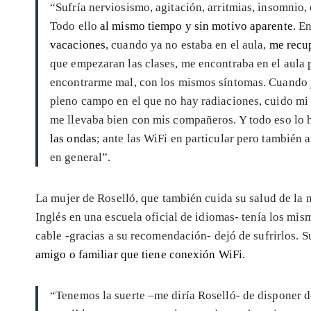
“Sufría nerviosismo, agitación, arritmias, insomnio,
Todo ello
al mismo tiempo y sin motivo aparente
. E
vacaciones
, cuando ya no estaba en el aula,
me recu
que empezaran las clases, me encontraba en el aula
encontrarme mal, con los mismos síntomas. Cuando y
pleno campo en el que no hay radiaciones, cuido mi s
me llevaba bien con mis compañeros. Y todo eso lo h
las ondas
; ante las WiFi en particular pero también 
en general”.
La mujer de Roselló, que también cuida su salud de la
Inglés en una escuela oficial de idiomas- tenía los mis
cable -gracias a su recomendación- dejó de sufrirlos. Su
amigo o familiar que tiene conexión WiFi
.
“Tenemos la suerte –me diría Roselló- de disponer 