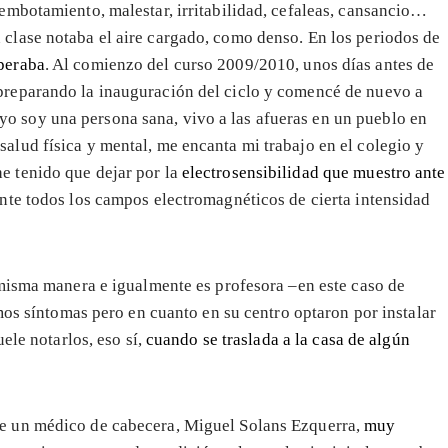
 embotamiento, malestar, irritabilidad, cefaleas, cansancio…
n clase notaba el aire cargado, como denso. En los periodos de
peraba
. Al comienzo del curso 2009/2010, unos días antes de
 preparando la inauguración del ciclo y comencé de nuevo a
o soy una persona sana, vivo a las afueras en un pueblo en
alud física y mental, me encanta mi trabajo en el colegio y
e tenido que dejar por la
electrosensibilidad que muestro ante
ante todos los campos electromagnéticos de cierta intensidad
 misma manera e igualmente es profesora –en este caso de
mos síntomas pero en cuanto en su centro optaron por instalar
ele notarlos, eso sí,
cuando se traslada a la casa de algún
de un médico de cabecera, Miguel Solans Ezquerra,
muy