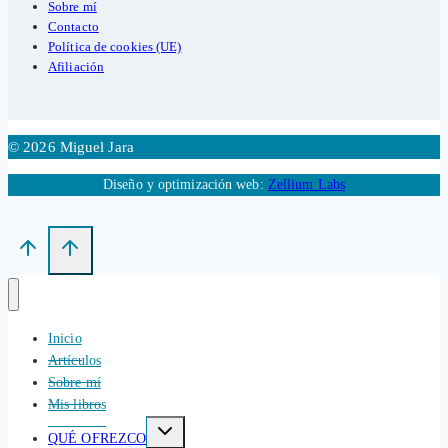
Sobre mí
Contacto
Política de cookies (UE)
Afiliación
© 2026 Miguel Jara
Diseño y optimización web:
Zellium Labs
Inicio
Artículos
Sobre mí
Mis libros
Alternar
QUÉ OFREZCO
menú