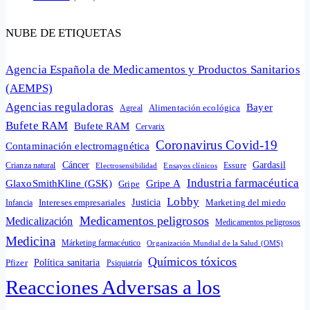
NUBE DE ETIQUETAS
Agencia Española de Medicamentos y Productos Sanitarios
(AEMPS)
Agencias reguladoras
Bayer
Alimentación ecológica
Agreal
Bufete RAM
Bufete RAM
Cervarix
Coronavirus Covid-19
Contaminación electromagnética
Cáncer
Gardasil
Crianza natural
Electrosensibilidad
Ensayos clínicos
Essure
Industria farmacéutica
GlaxoSmithKline (GSK)
Gripe A
Gripe
Lobby
Intereses empresariales
Justicia
Infancia
Marketing del miedo
Medicamentos peligrosos
Medicalización
Medicamentos peligrosos
Medicina
Márketing farmacéutico
Organización Mundial de la Salud (OMS)
Químicos tóxicos
Política sanitaria
Pfizer
Psiquiatría
Reacciones Adversas a los