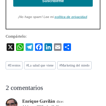
Suscribirme
¡No hago spam! Lee mi
política de privacidad
.
Compártelo:
X
W
T
F
Li
E
S
ha
el
ac
n
m
ha
ts
eg
eb
ke
ai
re
Etiquetas
#
Eventos
#
La salud que viene
#
Marketing del miedo
A
ra
o
dI
l
de
p
m
o
n
la
entrada:
p
k
2 comentarios
Enrique Gavilán
dice: