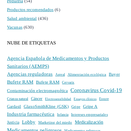
Pediatría
(54)
Productos recomendados
(6)
Salud ambiental
(436)
Vacunas
(630)
NUBE DE ETIQUETAS
Agencia Española de Medicamentos y Productos
Sanitarios (AEMPS)
Agencias reguladoras
Bayer
Alimentación ecológica
Agreal
Bufete RAM
Bufete RAM
Cervarix
Coronavirus Covid-19
Contaminación electromagnética
Cáncer
Crianza natural
Electrosensibilidad
Ensayos clínicos
Essure
GlaxoSmithKline (GSK)
Gripe A
Gardasil
Gripe
Industria farmacéutica
Intereses empresariales
Infancia
Lobby
Medicalización
Justicia
Marketing del miedo
Medicamentos peligrosos
Medicamentos peligrosos