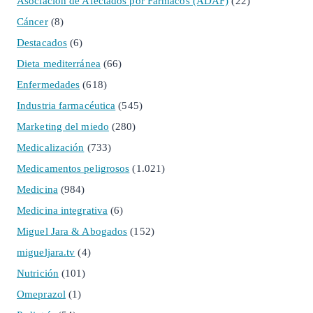
Asociación de Afectados por Fármacos (ADAF)
(22)
Cáncer
(8)
Destacados
(6)
Dieta mediterránea
(66)
Enfermedades
(618)
Industria farmacéutica
(545)
Marketing del miedo
(280)
Medicalización
(733)
Medicamentos peligrosos
(1.021)
Medicina
(984)
Medicina integrativa
(6)
Miguel Jara & Abogados
(152)
migueljara.tv
(4)
Nutrición
(101)
Omeprazol
(1)