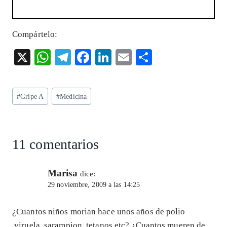
Compártelo:
X
W
T
F
Li
E
S
ha
el
ac
n
m
ha
ts
eg
eb
ke
ai
re
Etiquetas
#
Gripe A
#
Medicina
A
ra
o
dI
l
de
p
m
o
n
la
entrada:
p
k
11 comentarios
Marisa
dice:
29 noviembre, 2009 a las 14:25
¿Cuantos niños morian hace unos años de polio
,viruela ,sarampion ,tetanos,etc? ¿Cuantos mueren de