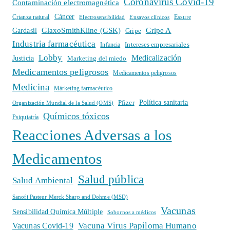
Coronavirus Covid-19
Contaminación electromagnética
Cáncer
Crianza natural
Electrosensibilidad
Ensayos clínicos
Essure
GlaxoSmithKline (GSK)
Gripe A
Gardasil
Gripe
Industria farmacéutica
Intereses empresariales
Infancia
Lobby
Medicalización
Justicia
Marketing del miedo
Medicamentos peligrosos
Medicamentos peligrosos
Medicina
Márketing farmacéutico
Política sanitaria
Pfizer
Organización Mundial de la Salud (OMS)
Químicos tóxicos
Psiquiatría
Reacciones Adversas a los
Medicamentos
Salud pública
Salud Ambiental
Sanofi Pasteur Merck Sharp and Dohme (MSD)
Vacunas
Sensibilidad Química Múltiple
Sobornos a médicos
Vacuna Virus Papiloma Humano
Vacunas Covid-19