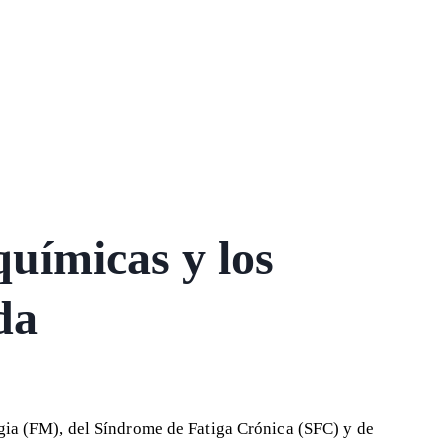
uímicas y los
da
gia
(FM)
,
del
Síndrome de Fatiga Crónica
(SFC)
y de