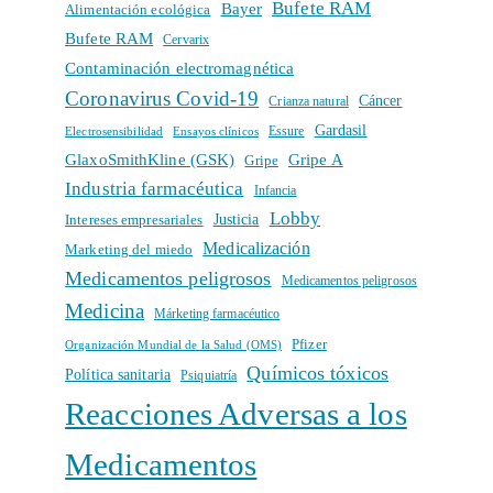
Bufete RAM
Bayer
Alimentación ecológica
Bufete RAM
Cervarix
Contaminación electromagnética
Coronavirus Covid-19
Cáncer
Crianza natural
Gardasil
Electrosensibilidad
Ensayos clínicos
Essure
GlaxoSmithKline (GSK)
Gripe A
Gripe
Industria farmacéutica
Infancia
Lobby
Intereses empresariales
Justicia
Medicalización
Marketing del miedo
Medicamentos peligrosos
Medicamentos peligrosos
Medicina
Márketing farmacéutico
Pfizer
Organización Mundial de la Salud (OMS)
Químicos tóxicos
Política sanitaria
Psiquiatría
Reacciones Adversas a los
Medicamentos