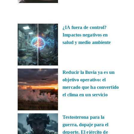
¿IA fuera de control?
Impactos negativos en
salud y medio ambiente
Reducir la lluvia ya es un
objetivo operativo: el
mercado que ha convertido
el clima en un servicio
Testosterona para la
guerra, dopaje para el
deporte. El ejército de