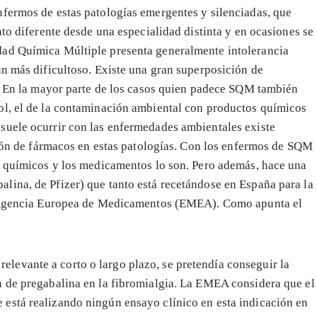
nfermos de estas patologías emergentes y silenciadas, que
nto diferente desde una especialidad distinta y en ocasiones se
dad Química Múltiple presenta generalmente intolerancia
ún más dificultoso. Existe una gran superposición de
s. En la mayor parte de los casos quien padece SQM también
ol, el de la contaminación ambiental con productos químicos
suele ocurrir con las enfermedades ambientales existe
ación de fármacos en estas patologías. Con los enfermos de SQM
s químicos y los medicamentos lo son. Pero además, hace una
lina, de Pfizer) que tanto está recetándose en España para la
la Agencia Europea de Medicamentos (EMEA). Como apunta el
elevante a corto o largo plazo, se pretendía conseguir la
ón de pregabalina en la fibromialgia. La EMEA considera que el
e está realizando ningún ensayo clínico en esta indicación en