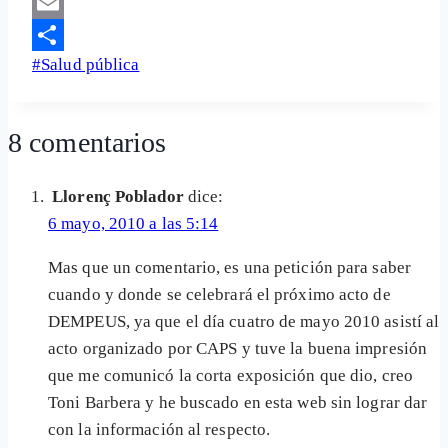
LinkedIn
Email
Etiquetas
#
Salud pública
Share
de
la
8 comentarios
entrada:
Llorenç Poblador
dice:
6 mayo, 2010 a las 5:14
Mas que un comentario, es una petición para saber
cuando y donde se celebrará el próximo acto de
DEMPEUS, ya que el día cuatro de mayo 2010 asistí al
acto organizado por CAPS y tuve la buena impresión
que me comunicó la corta exposición que dio, creo
Toni Barbera y he buscado en esta web sin lograr dar
con la información al respecto.