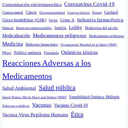
Coronavirus Covid-19
Contaminación electromagnética
Cáncer
Gardasil
Crianza natural
Electrosensibilidad
Ensayos clínicos
Essure
Industria farmacéutica
GlaxoSmithKline (GSK)
Gripe A
Gripe
Lobby
Intereses empresariales
Justicia
Infancia
Marketing del miedo
Medicamentos peligrosos
Medicalización
Medicamentos peligrosos
Medicina
Márketing farmacéutico
Organización Mundial de la Salud (OMS)
Químicos tóxicos
Política sanitaria
Pfizer
Psiquiatría
Reacciones Adversas a los
Medicamentos
Salud pública
Salud Ambiental
Sensibilidad Química Múltiple
Sanofi Pasteur Merck Sharp and Dohme (MSD)
Vacunas
Vacunas Covid-19
Sobornos a médicos
Ética
Vacuna Virus Papiloma Humano