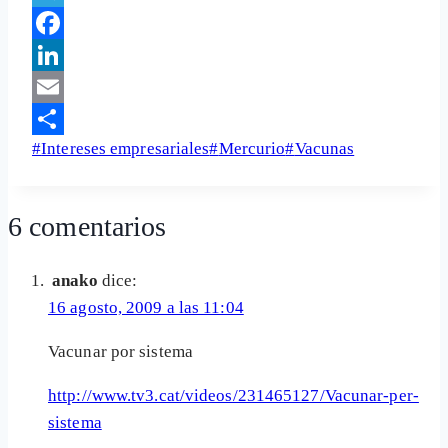
Telegram
Facebook
LinkedIn
Email
Etiquetas
#
Intereses empresariales
#
Mercurio
#
Vacunas
Share
de
la
6 comentarios
entrada:
anako
dice:
16 agosto, 2009 a las 11:04
Vacunar por sistema
http://www.tv3.cat/videos/231465127/Vacunar-per-
sistema