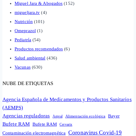
Miguel Jara & Abogados
(152)
migueljara.tv
(4)
Nutrición
(101)
Omeprazol
(1)
Pediatría
(54)
Productos recomendados
(6)
Salud ambiental
(436)
Vacunas
(630)
NUBE DE ETIQUETAS
Agencia Española de Medicamentos y Productos Sanitarios
(AEMPS)
Agencias reguladoras
Bayer
Alimentación ecológica
Agreal
Bufete RAM
Bufete RAM
Cervarix
Coronavirus Covid-19
Contaminación electromagnética