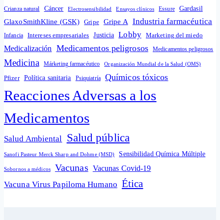
Cáncer
Gardasil
Crianza natural
Electrosensibilidad
Ensayos clínicos
Essure
Industria farmacéutica
GlaxoSmithKline (GSK)
Gripe A
Gripe
Lobby
Intereses empresariales
Justicia
Infancia
Marketing del miedo
Medicamentos peligrosos
Medicalización
Medicamentos peligrosos
Medicina
Márketing farmacéutico
Organización Mundial de la Salud (OMS)
Químicos tóxicos
Política sanitaria
Pfizer
Psiquiatría
Reacciones Adversas a los
Medicamentos
Salud pública
Salud Ambiental
Sensibilidad Química Múltiple
Sanofi Pasteur Merck Sharp and Dohme (MSD)
Vacunas
Vacunas Covid-19
Sobornos a médicos
Ética
Vacuna Virus Papiloma Humano