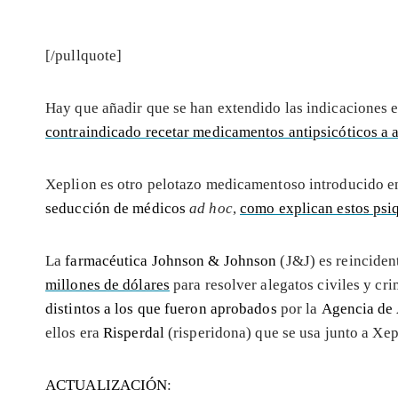
[/pullquote]
Hay que añadir que se han extendido las indicaciones
contraindicado recetar medicamentos antipsicóticos a a
Xeplion es otro pelotazo medicamentoso introducido 
seducción de médicos
ad hoc
,
como explican estos psiq
La
farmacéutica Johnson & Johnson
(J&J) es reincide
millones de dólares
para resolver alegatos civiles y cr
distintos a los que fueron aprobados
por la
Agencia de 
ellos era
Risperdal
(risperidona) que se usa junto a Xep
ACTUALIZACIÓN
: