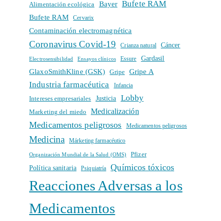
Bufete RAM
Bayer
Alimentación ecológica
Bufete RAM
Cervarix
Contaminación electromagnética
Coronavirus Covid-19
Cáncer
Crianza natural
Gardasil
Electrosensibilidad
Ensayos clínicos
Essure
GlaxoSmithKline (GSK)
Gripe A
Gripe
Industria farmacéutica
Infancia
Lobby
Intereses empresariales
Justicia
Medicalización
Marketing del miedo
Medicamentos peligrosos
Medicamentos peligrosos
Medicina
Márketing farmacéutico
Pfizer
Organización Mundial de la Salud (OMS)
Químicos tóxicos
Política sanitaria
Psiquiatría
Reacciones Adversas a los
Medicamentos