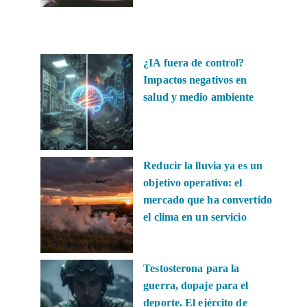
¿IA fuera de control?
Impactos negativos en
salud y medio ambiente
Reducir la lluvia ya es un
objetivo operativo: el
mercado que ha convertido
el clima en un servicio
Testosterona para la
guerra, dopaje para el
deporte. El ejército de