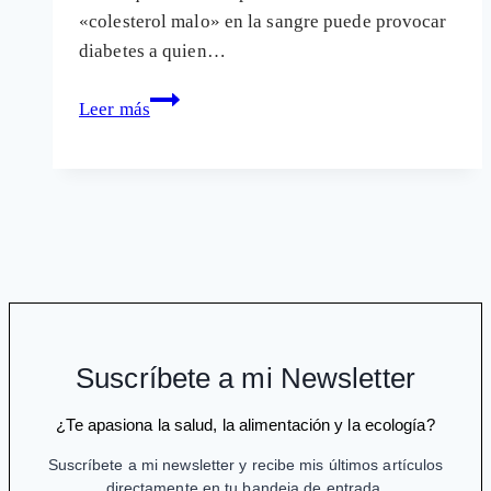
«colesterol malo» en la sangre puede provocar
diabetes a quien…
El
Leer más
medicamento
para
el
colesterol
Zarator
puede
provocar
diabetes
Suscríbete a mi Newsletter
¿Te apasiona la salud, la alimentación y la ecología?
Suscríbete a mi newsletter y recibe mis últimos artículos
directamente en tu bandeja de entrada.