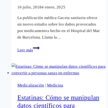
16 julio, 2018
4 enero, 2025
La publicación médica Gaceta sanitaria ofrece
un nuevo estudio sobre los daños provocados
por medicamentos hecho en el Hospital del Mar
de Barcelona. Llama la…
Nuevo
Leer más
estudio
de
hospital
señala
a
Medicalización
|
Medicina
una
estatina
Estatinas: Cómo se manipulan
(Zarator)
datos científicos para
como