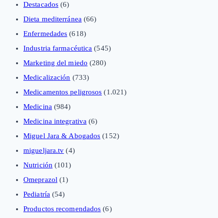
Destacados
(6)
Dieta mediterránea
(66)
Enfermedades
(618)
Industria farmacéutica
(545)
Marketing del miedo
(280)
Medicalización
(733)
Medicamentos peligrosos
(1.021)
Medicina
(984)
Medicina integrativa
(6)
Miguel Jara & Abogados
(152)
migueljara.tv
(4)
Nutrición
(101)
Omeprazol
(1)
Pediatría
(54)
Productos recomendados
(6)