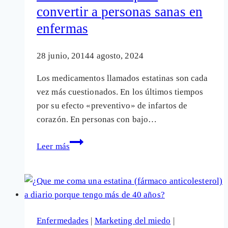
convertir a personas sanas en
el
fármaco
enfermas
que
da
28 junio, 2014
4 agosto, 2024
más
Los medicamentos llamados estatinas son cada
problemas
vez más cuestionados. En los últimos tiempos
por su efecto «preventivo» de infartos de
corazón. En personas con bajo…
Estatinas:
Leer más
Cómo
se
manipulan
datos
científicos
Enfermedades
|
Marketing del miedo
|
para