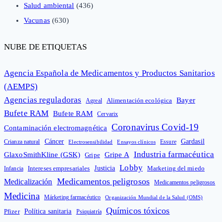
Salud ambiental
(436)
Vacunas
(630)
NUBE DE ETIQUETAS
Agencia Española de Medicamentos y Productos Sanitarios
(AEMPS)
Agencias reguladoras
Bayer
Alimentación ecológica
Agreal
Bufete RAM
Bufete RAM
Cervarix
Coronavirus Covid-19
Contaminación electromagnética
Cáncer
Gardasil
Crianza natural
Electrosensibilidad
Ensayos clínicos
Essure
Industria farmacéutica
GlaxoSmithKline (GSK)
Gripe A
Gripe
Lobby
Intereses empresariales
Justicia
Infancia
Marketing del miedo
Medicamentos peligrosos
Medicalización
Medicamentos peligrosos
Medicina
Márketing farmacéutico
Organización Mundial de la Salud (OMS)
Químicos tóxicos
Política sanitaria
Pfizer
Psiquiatría