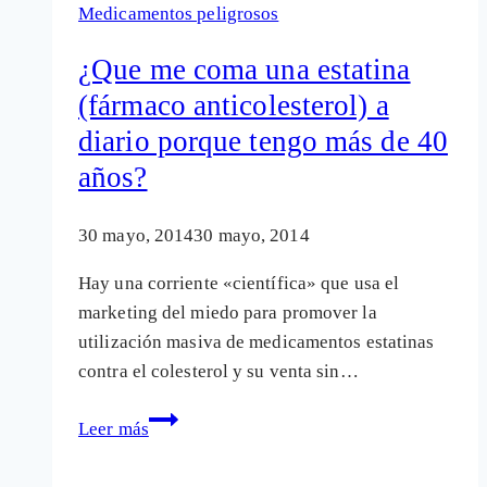
Medicamentos peligrosos
convertir
a
¿Que me coma una estatina
personas
(fármaco anticolesterol) a
sanas
diario porque tengo más de 40
en
enfermas
años?
30 mayo, 2014
30 mayo, 2014
Hay una corriente «científica» que usa el
marketing del miedo para promover la
utilización masiva de medicamentos estatinas
contra el colesterol y su venta sin…
¿Que
Leer más
me
coma