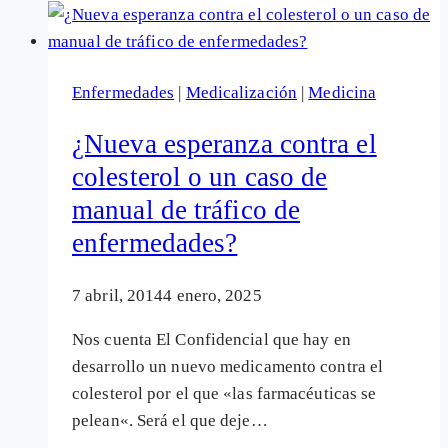
una
estatina
(fármaco
Enfermedades
|
Medicalización
|
Medicina
anticolesterol)
a
¿Nueva esperanza contra el
diario
colesterol o un caso de
porque
manual de tráfico de
tengo
más
enfermedades?
de
40
7 abril, 2014
4 enero, 2025
años?
Nos cuenta El Confidencial que hay en
desarrollo un nuevo medicamento contra el
colesterol por el que «las farmacéuticas se
pelean«. Será el que deje…