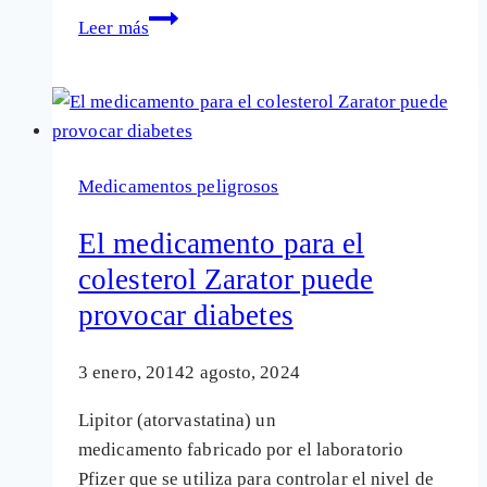
¿Nueva
Leer más
esperanza
contra
el
colesterol
o
Medicamentos peligrosos
un
caso
El medicamento para el
de
colesterol Zarator puede
manual
provocar diabetes
de
tráfico
de
3 enero, 2014
2 agosto, 2024
enfermedades?
Lipitor (atorvastatina) un
medicamento fabricado por el laboratorio
Pfizer que se utiliza para controlar el nivel de