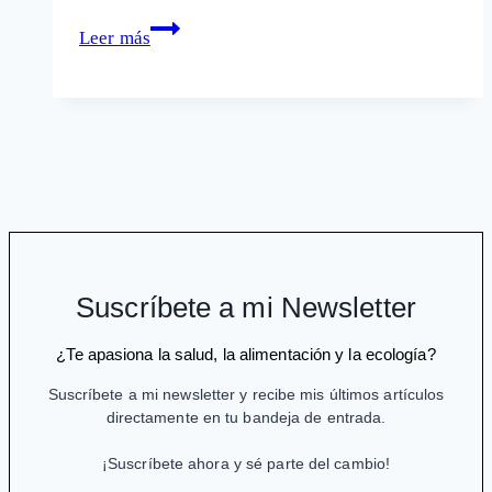
Motilium,
Leer más
el
fármaco
que
mata
en
Francia
y
Europa
no
Suscríbete a mi Newsletter
retira
¿Te apasiona la salud, la alimentación y la ecología?
Suscríbete a mi newsletter y recibe mis últimos artículos
directamente en tu bandeja de entrada.
¡Suscríbete ahora y sé parte del cambio!