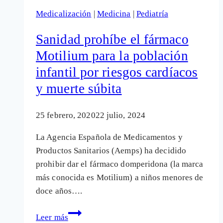
este
Medicalización
|
Medicina
|
Pediatría
«inocente»
fármaco
Sanidad prohíbe el fármaco
Motilium para la población
infantil por riesgos cardíacos
y muerte súbita
25 febrero, 2020
22 julio, 2024
La Agencia Española de Medicamentos y
Productos Sanitarios (Aemps) ha decidido
prohibir dar el fármaco domperidona (la marca
más conocida es Motilium) a niños menores de
doce años….
Sanidad
Leer más