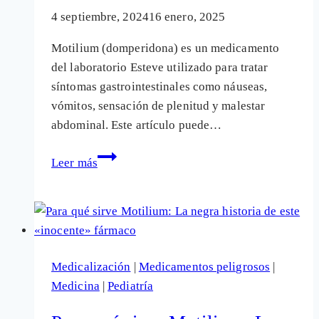
4 septiembre, 2024
16 enero, 2025
Motilium (domperidona) es un medicamento
del laboratorio Esteve utilizado para tratar
síntomas gastrointestinales como náuseas,
vómitos, sensación de plenitud y malestar
abdominal. Este artículo puede…
¿Qué
Leer más
es
Motilium?:
El
uso
legal
Medicalización
|
Medicamentos peligrosos
|
del
Medicina
|
Pediatría
fármaco
y