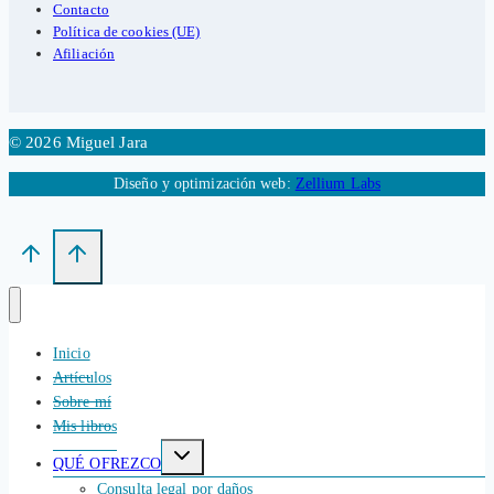
Contacto
Política de cookies (UE)
Afiliación
© 2026 Miguel Jara
Diseño y optimización web:
Zellium Labs
Inicio
Artículos
Sobre mí
Mis libros
Alternar
QUÉ OFREZCO
menú
hijo
Consulta legal por daños