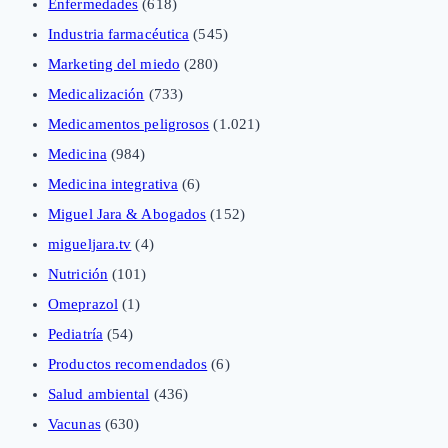
Enfermedades
(618)
Industria farmacéutica
(545)
Marketing del miedo
(280)
Medicalización
(733)
Medicamentos peligrosos
(1.021)
Medicina
(984)
Medicina integrativa
(6)
Miguel Jara & Abogados
(152)
migueljara.tv
(4)
Nutrición
(101)
Omeprazol
(1)
Pediatría
(54)
Productos recomendados
(6)
Salud ambiental
(436)
Vacunas
(630)