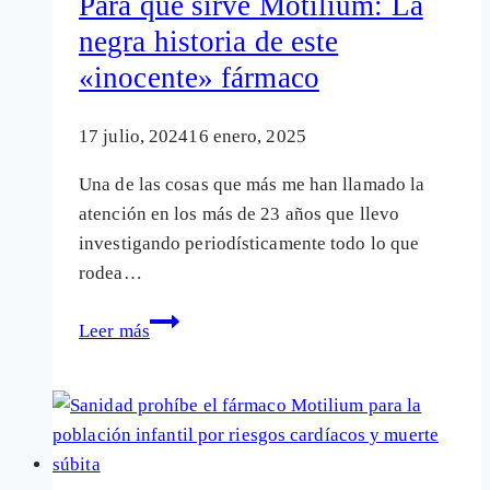
Para qué sirve Motilium: La
sus
negra historia de este
efectos
«inocente» fármaco
secundarios
17 julio, 2024
16 enero, 2025
Una de las cosas que más me han llamado la
atención en los más de 23 años que llevo
investigando periodísticamente todo lo que
rodea…
Para qué sirve
Leer más
Motilium:
La
negra
historia
de