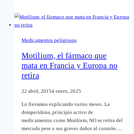
prohíbe
el
fármaco
Motilium
para
Medicamentos peligrosos
la
población
Motilium, el fármaco que
infantil
mata en Francia y Europa no
por
retira
riesgos
cardíacos
y
22 abril, 2015
4 enero, 2025
muerte
Lo llevamos explicando varios meses. La
súbita
domperidona, principio activo de
medicamentos como Motilium, NO se retira del
mercado pese a sus graves daños al corazón….