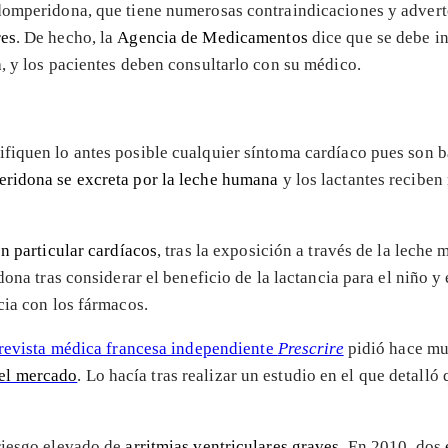
 domperidona, que tiene numerosas contraindicaciones y advert
res
. De hecho, la
Agencia de Medicamentos
dice que se debe i
a
, y los pacientes deben consultarlo con su médico.
fiquen lo antes posible cualquier síntoma cardíaco pues son ba
ridona se excreta por la leche humana
y los lactantes reciben
en particular cardíacos
, tras la exposición a través de la leche
dona tras considerar el beneficio de la lactancia para el niño y
cia con los fármacos.
revista médica francesa independiente
Prescrire
pidió hace mu
del mercado
. Lo hacía tras realizar un estudio en el que detalló
riesgo elevado de
arritmias ventriculares graves
. En 2010, dos