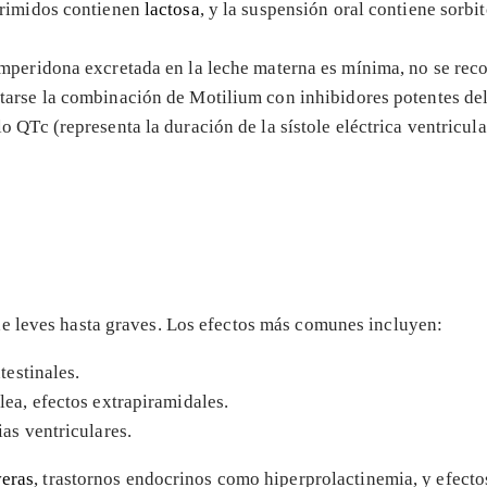
rimidos contienen
lactosa
, y la suspensión oral contiene sorb
mperidona excretada en la leche materna es mínima, no se rec
itarse la combinación de Motilium con inhibidores potentes
 QTc (representa la duración de la sístole eléctrica ventricul
e leves hasta graves. Los efectos más comunes incluyen:
testinales.
lea, efectos extrapiramidales.
ias ventriculares.
veras
, trastornos endocrinos como hiperprolactinemia, y efec