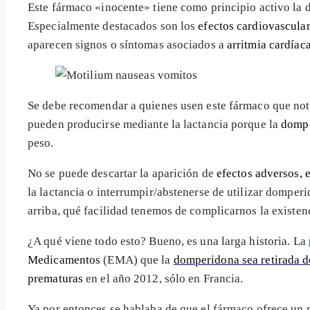
Este fármaco «inocente» tiene como principio activo la
Especialmente destacados son los
efectos cardiovascula
aparecen signos o síntomas asociados a
arritmia cardíac
Se debe recomendar a quienes usen este fármaco que noti
pueden producirse mediante la lactancia porque la
dompe
peso.
No se puede descartar la aparición de
efectos adversos, 
la lactancia o interrumpir/abstenerse de utilizar domperi
arriba, qué facilidad tenemos de complicarnos la existen
¿A qué viene todo esto? Bueno, es una larga historia. La
Medicamentos
(EMA) que la
domperidona sea retirada 
prematuras
en el año 2012, sólo en Francia.
Ya por entonces se hablaba de que el fármaco ofrece un 