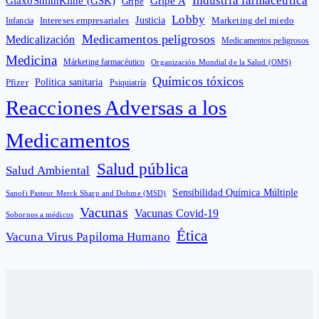
Industria farmacéutica
GlaxoSmithKline (GSK)
Gripe A
Gripe
Lobby
Intereses empresariales
Justicia
Infancia
Marketing del miedo
Medicamentos peligrosos
Medicalización
Medicamentos peligrosos
Medicina
Márketing farmacéutico
Organización Mundial de la Salud (OMS)
Químicos tóxicos
Política sanitaria
Pfizer
Psiquiatría
Reacciones Adversas a los
Medicamentos
Salud pública
Salud Ambiental
Sensibilidad Química Múltiple
Sanofi Pasteur Merck Sharp and Dohme (MSD)
Vacunas
Vacunas Covid-19
Sobornos a médicos
Ética
Vacuna Virus Papiloma Humano