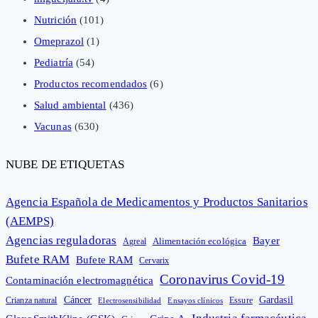
Nutrición
(101)
Omeprazol
(1)
Pediatría
(54)
Productos recomendados
(6)
Salud ambiental
(436)
Vacunas
(630)
NUBE DE ETIQUETAS
Agencia Española de Medicamentos y Productos Sanitarios
(AEMPS)
Agencias reguladoras
Bayer
Alimentación ecológica
Agreal
Bufete RAM
Bufete RAM
Cervarix
Coronavirus Covid-19
Contaminación electromagnética
Cáncer
Gardasil
Crianza natural
Electrosensibilidad
Ensayos clínicos
Essure