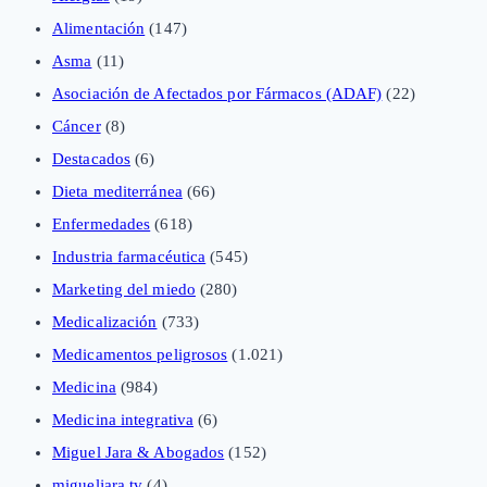
Alimentación
(147)
Asma
(11)
Asociación de Afectados por Fármacos (ADAF)
(22)
Cáncer
(8)
Destacados
(6)
Dieta mediterránea
(66)
Enfermedades
(618)
Industria farmacéutica
(545)
Marketing del miedo
(280)
Medicalización
(733)
Medicamentos peligrosos
(1.021)
Medicina
(984)
Medicina integrativa
(6)
Miguel Jara & Abogados
(152)
migueljara.tv
(4)