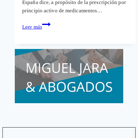
España dice, a propósito de la prescripción por
principio activo de medicamentos…
La
Leer más
receta
por
principio
activo
y
la
libertad
de
los
médicos