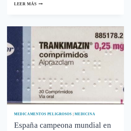
EPIDEMIA
LEER MÁS
SOTERRADA
DE
MUERTES
Y
DAÑOS
POR
LOS
FÁRMACOS
BENZODIACEPINAS:
VALIUM,
LEXATIN,
TRANKIMAZIN,
ORFIDAL…
MEDICAMENTOS PELIGROSOS
|
MEDICINA
España campeona mundial en