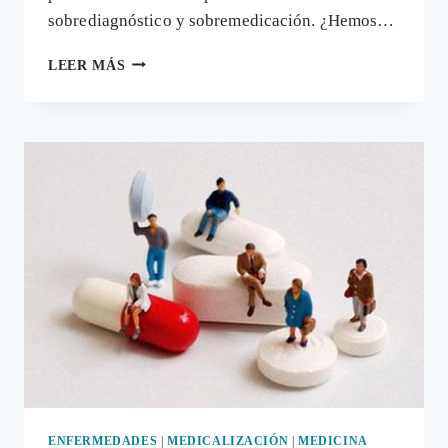
sobrediagnóstico y sobremedicación. ¿Hemos…
REDUCIR
LEER MÁS
LA
RECETA
DE
FÁRMACOS
PARA
GANAR
EN
SALUD
ENFERMEDADES
|
MEDICALIZACIÓN
|
MEDICINA