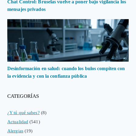
Chat Control: Bruselas vuelve a poner bajo vigilancia los
mensajes privados
Desinformación en salud: cuando los bulos compiten con
la evidencia y con la confianza pública
CATEGORÍAS
¿Y tú qué sabes?
(8)
Actualidad
(541)
Alergias
(19)