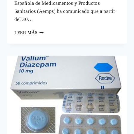
Española de Medicamentos y Productos
Sanitarios (Aemps) ha comunicado que a partir
del 30…
EL
LEER MÁS
CASO
TRANXILIUM
Y
LA
PELIGROSA
DEPENDENCIA
DE
LAS
BENZODIACEPINAS