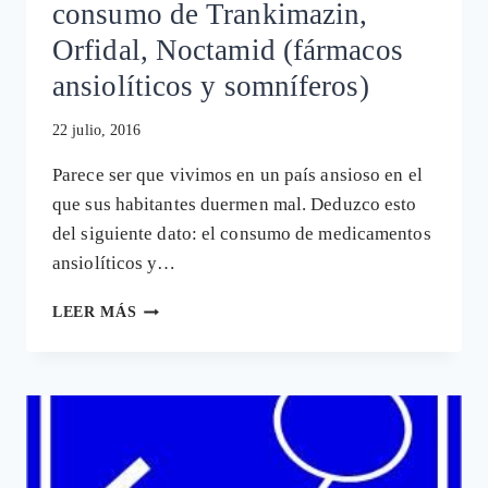
consumo de Trankimazin,
Orfidal, Noctamid (fármacos
ansiolíticos y somníferos)
22 julio, 2016
Parece ser que vivimos en un país ansioso en el
que sus habitantes duermen mal. Deduzco esto
del siguiente dato: el consumo de medicamentos
ansiolíticos y…
ESPAÑA
LEER MÁS
CAMPEONA
MUNDIAL
EN
CONSUMO
DE
TRANKIMAZIN,
ORFIDAL,