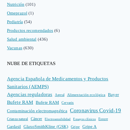
Nutrición
(101)
Omeprazol
(1)
Pediatría
(54)
Productos recomendados
(6)
Salud ambiental
(436)
Vacunas
(630)
NUBE DE ETIQUETAS
Agencia Española de Medicamentos y Productos
Sanitarios (AEMPS)
Agencias reguladoras
Bayer
Alimentación ecológica
Agreal
Bufete RAM
Bufete RAM
Cervarix
Coronavirus Covid-19
Contaminación electromagnética
Cáncer
Crianza natural
Electrosensibilidad
Ensayos clínicos
Essure
GlaxoSmithKline (GSK)
Gripe A
Gardasil
Gripe