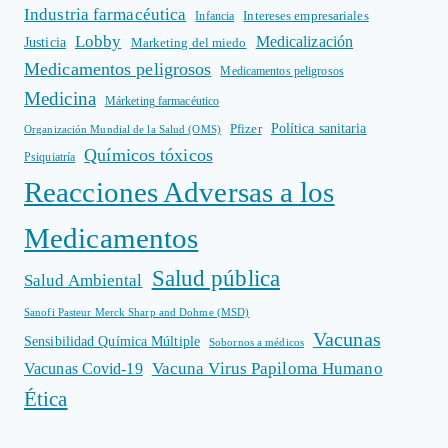
Industria farmacéutica
Intereses empresariales
Infancia
Lobby
Medicalización
Justicia
Marketing del miedo
Medicamentos peligrosos
Medicamentos peligrosos
Medicina
Márketing farmacéutico
Política sanitaria
Pfizer
Organización Mundial de la Salud (OMS)
Químicos tóxicos
Psiquiatría
Reacciones Adversas a los
Medicamentos
Salud pública
Salud Ambiental
Sanofi Pasteur Merck Sharp and Dohme (MSD)
Vacunas
Sensibilidad Química Múltiple
Sobornos a médicos
Vacuna Virus Papiloma Humano
Vacunas Covid-19
Ética