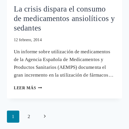
La crisis dispara el consumo
de medicamentos ansiolíticos y
sedantes
12 febrero, 2014
Un informe sobre utilización de medicamentos
de la Agencia Española de Medicamentos y
Productos Sanitarios (AEMPS) documenta el
gran incremento en la utilización de fármacos…
LA
LEER MÁS
CRISIS
DISPARA
EL
CONSUMO
Navegación
Siguiente
1
2
DE
MEDICAMENTOS
de
página
ANSIOLÍTICOS