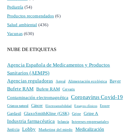
Pediatría
(54)
Productos recomendados
(6)
Salud ambiental
(436)
Vacunas
(630)
NUBE DE ETIQUETAS
Agencia Española de Medicamentos y Productos
Sanitarios (AEMPS)
Agencias reguladoras
Bayer
Alimentación ecológica
Agreal
Bufete RAM
Bufete RAM
Cervarix
Coronavirus Covid-19
Contaminación electromagnética
Cáncer
Crianza natural
Electrosensibilidad
Ensayos clínicos
Essure
GlaxoSmithKline (GSK)
Gripe A
Gardasil
Gripe
Industria farmacéutica
Intereses empresariales
Infancia
Lobby
Medicalización
Justicia
Marketing del miedo