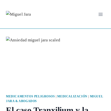
Saltar
al
contenido
MEDICAMENTOS PELIGROSOS
|
MEDICALIZACIÓN
|
MIGUEL
JARA & ABOGADOS
El caso Tranxilium y la