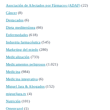
Asociación de Afectados por Fármacos (ADAF)
(22)
Cáncer
(8)
Destacados
(6)
Dieta mediterránea
(66)
Enfermedades
(618)
Industria farmacéutica
(545)
Marketing del miedo
(280)
Medicalización
(733)
Medicamentos peligrosos
(1.021)
Medicina
(984)
Medicina integrativa
(6)
Miguel Jara & Abogados
(152)
migueljara.tv
(4)
Nutrición
(101)
Omeprazol
(1)