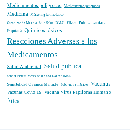
Medicamentos peligrosos
Medicamentos peligrosos
Medicina
Márketing farmacéutico
Política sanitaria
Pfizer
Organización Mundial de la Salud (OMS)
Químicos tóxicos
Psiquiatría
Reacciones Adversas a los
Medicamentos
Salud pública
Salud Ambiental
Sanofi Pasteur Merck Sharp and Dohme (MSD)
Vacunas
Sensibilidad Química Múltiple
Sobornos a médicos
Vacuna Virus Papiloma Humano
Vacunas Covid-19
Ética