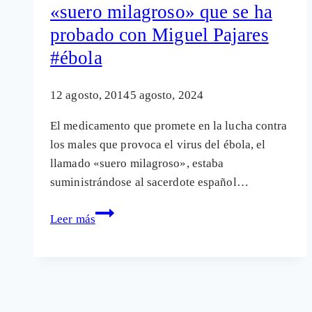
«suero milagroso» que se ha
enfermedad
probado con Miguel Pajares
del
virus
#ébola
del
ébola
12 agosto, 2014
5 agosto, 2024
El medicamento que promete en la lucha contra
los males que provoca el virus del ébola, el
llamado «suero milagroso», estaba
suministrándose al sacerdote español…
Los
Leer más
claros
y
oscuros
del
«suero