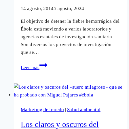
14 agosto, 2014
5 agosto, 2024
El objetivo de detener la fiebre hemorrágica del
Ébola está moviendo a varios laboratorios y
agencias estatales de investigación sanitaria.
Son diversos los proyectos de investigación
que se…
Todos
Leer más
los
medicamentos
que
se
ensayan
Marketing del miedo
|
Salud ambiental
para
combatir
Los claros y oscuros del
la