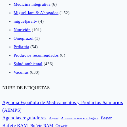
Medicina integrativa
(6)
Miguel Jara & Abogados
(152)
migueljara.tv
(4)
Nutrición
(101)
Omeprazol
(1)
Pediatría
(54)
Productos recomendados
(6)
Salud ambiental
(436)
Vacunas
(630)
NUBE DE ETIQUETAS
Agencia Española de Medicamentos y Productos Sanitarios
(AEMPS)
Agencias reguladoras
Bayer
Alimentación ecológica
Agreal
Bufete RAM
Bufete RAM
Cervarix