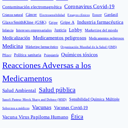
Coronavirus Covid-19
Contaminación electromagnética
Cáncer
Gardasil
Crianza natural
Electrosensibilidad
Ensayos clínicos
Essure
Industria farmacéutica
GlaxoSmithKline (GSK)
Gripe A
Gripe
Lobby
Intereses empresariales
Justicia
Infancia
Marketing del miedo
Medicamentos peligrosos
Medicalización
Medicamentos peligrosos
Medicina
Márketing farmacéutico
Organización Mundial de la Salud (OMS)
Químicos tóxicos
Política sanitaria
Pfizer
Psiquiatría
Reacciones Adversas a los
Medicamentos
Salud pública
Salud Ambiental
Sensibilidad Química Múltiple
Sanofi Pasteur Merck Sharp and Dohme (MSD)
Vacunas
Vacunas Covid-19
Sobornos a médicos
Ética
Vacuna Virus Papiloma Humano