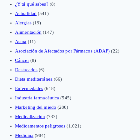
¿Y tú qué sabes?
(8)
Actualidad
(541)
Alergias
(19)
Alimentación
(147)
Asma
(11)
Asociación de Afectados por Fármacos (ADAF)
(22)
Cáncer
(8)
Destacados
(6)
Dieta mediterránea
(66)
Enfermedades
(618)
Industria farmacéutica
(545)
Marketing del miedo
(280)
Medicalización
(733)
Medicamentos peligrosos
(1.021)
Medicina
(984)