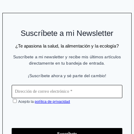
milagroso»
que
se
ha
Suscríbete a mi Newsletter
probado
con
¿Te apasiona la salud, la alimentación y la ecología?
Miguel
Suscríbete a mi newsletter y recibe mis últimos artículos
Pajares
directamente en tu bandeja de entrada.
#ébola
¡Suscríbete ahora y sé parte del cambio!
Acepto la
política de privacidad
Suscríbete