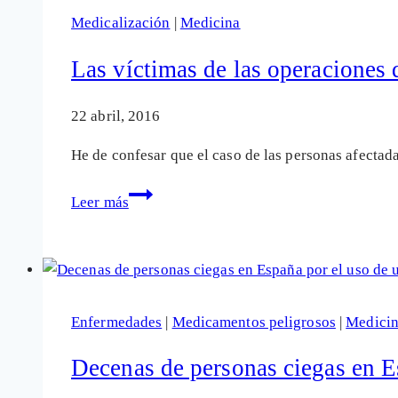
«defensiva»
Medicalización
|
Medicina
que
es
Las víctimas de las operaciones d
muy
ofensiva
22 abril, 2016
He de confesar que el caso de las personas afectad
Las
Leer más
víctimas
de
las
operaciones
de
Enfermedades
|
Medicamentos peligrosos
|
Medici
la
vista
Decenas de personas ciegas en E
con