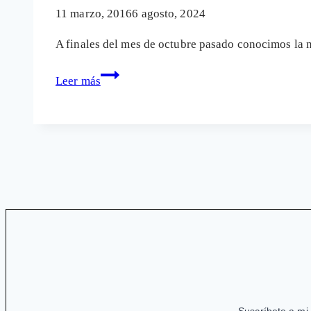
láser
11 marzo, 2016
6 agosto, 2024
A finales del mes de octubre pasado conocimos la 
Decenas
Leer más
de
personas
ciegas
en
España
por
el
uso
de
un
producto
oftalmológico