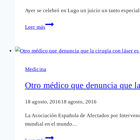
Ayer se celebró en Lugo un juicio un tanto especia
Clínica
Leer más
Baviera
intenta
acallar
con
demandas
Medicina
a
las
Otro médico que denuncia que la
víctimas
de
18 agosto, 2016
18 agosto, 2016
la
La Asociación Española de Afectados por Intervenc
cirugía
mundial en el mundo…
de
la
Otro