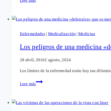
Leer más
vista
médico
con
que
láser
denuncia
que
la
Enfermedades
|
Medicalización
|
Medicina
cirugía
con
Los peligros de una medicina «d
láser
es
28 abril, 2016
2 agosto, 2024
un
Los límites de la enfermedad están hoy tan difumi
pelotazo
económico
Los
Leer más
peligros
de
una
medicina