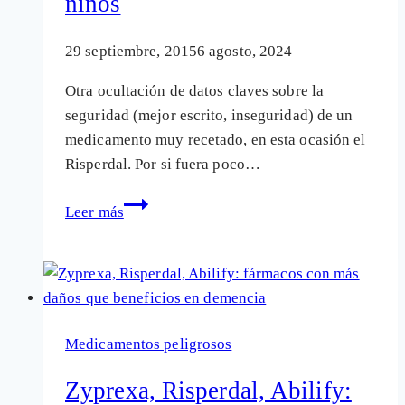
niños
29 septiembre, 2015
6 agosto, 2024
Otra ocultación de datos claves sobre la
seguridad (mejor escrito, inseguridad) de un
medicamento muy recetado, en esta ocasión el
Risperdal. Por si fuera poco…
El
Leer más
laboratorio
Janssen
ocultó
graves
daños
Medicamentos peligrosos
de
su
Zyprexa, Risperdal, Abilify:
medicamento