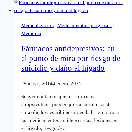
de
daños
y
Medicalización
|
Medicamentos peligrosos
|
conductas
Medicina
sospechosas
de
Fármacos antidepresivos: en
la
el punto de mira por riesgo de
Big
suicidio y daño al hígado
Pharma
28 mayo, 2014
4 enero, 2025
Si ayer contamos que los fármacos
antipsicóticos pueden provocar infartos de
corazón, hoy escribimos novedades en torno a
los medicamentos antidepresivos; lesiones en
el hígado, riesgo de…