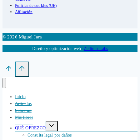
Política de cookies (UE)
Afiliación
© 2026 Miguel Jara
Diseño y optimización web:
Zellium Labs
Inicio
Artículos
Sobre mí
Mis libros
Alternar
QUÉ OFREZCO
menú
hijo
Consulta legal por daños