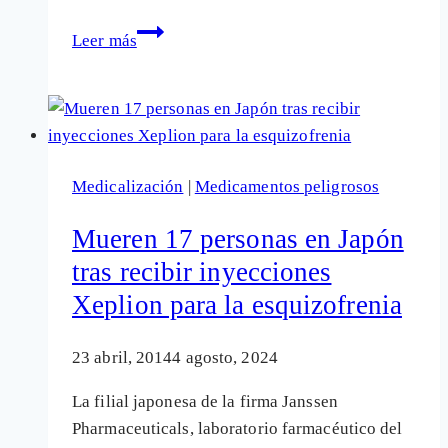
Fármacos
Leer más
antidepresivos:
en
el
punto
de
Medicalización
|
Medicamentos peligrosos
mira
por
Mueren 17 personas en Japón
riesgo
tras recibir inyecciones
de
Xeplion para la esquizofrenia
suicidio
y
daño
23 abril, 2014
4 agosto, 2024
al
La filial japonesa de la firma Janssen
hígado
Pharmaceuticals, laboratorio farmacéutico del