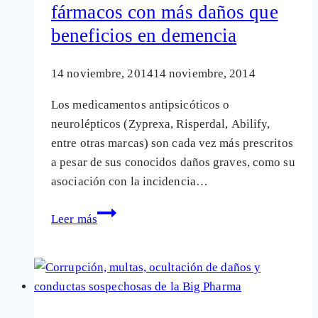
fármacos con más daños que
Risperdal
beneficios en demencia
en
niños
14 noviembre, 2014
14 noviembre, 2014
Los medicamentos antipsicóticos o
neurolépticos (Zyprexa, Risperdal, Abilify,
entre otras marcas) son cada vez más prescritos
a pesar de sus conocidos daños graves, como su
asociación con la incidencia…
Zyprexa,
Leer más
Risperdal,
Abilify:
fármacos
con
más