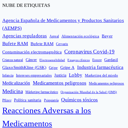
NUBE DE ETIQUETAS
Agencia Española de Medicamentos y Productos Sanitarios
(AEMPS)
Agencias reguladoras
Bayer
Alimentación ecológica
Agreal
Bufete RAM
Bufete RAM
Cervarix
Coronavirus Covid-19
Contaminación electromagnética
Cáncer
Gardasil
Crianza natural
Electrosensibilidad
Ensayos clínicos
Essure
Industria farmacéutica
GlaxoSmithKline (GSK)
Gripe A
Gripe
Lobby
Intereses empresariales
Justicia
Infancia
Marketing del miedo
Medicamentos peligrosos
Medicalización
Medicamentos peligrosos
Medicina
Márketing farmacéutico
Organización Mundial de la Salud (OMS)
Químicos tóxicos
Política sanitaria
Pfizer
Psiquiatría
Reacciones Adversas a los
Medicamentos