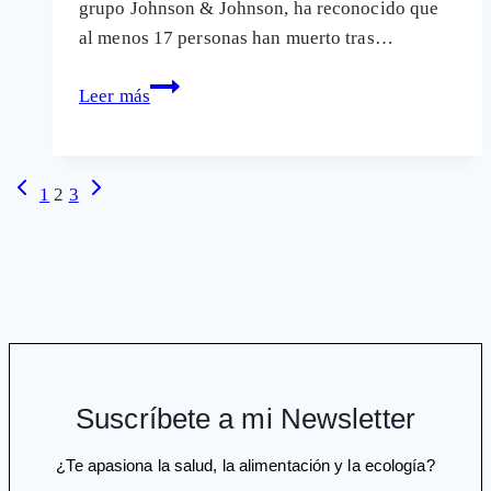
grupo Johnson & Johnson, ha reconocido que
al menos 17 personas han muerto tras…
Mueren
Leer más
17
personas
en
Navegación
Página
Siguiente
1
2
3
Japón
anterior
página
de
tras
página
recibir
inyecciones
Xeplion
para
la
esquizofrenia
Suscríbete a mi Newsletter
¿Te apasiona la salud, la alimentación y la ecología?