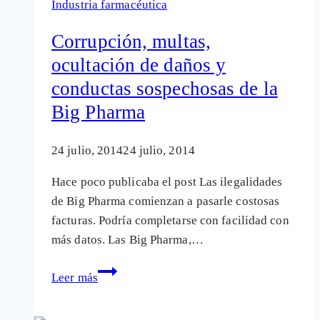
Industria farmacéutica
daños
que
Corrupción, multas,
beneficios
ocultación de daños y
en
conductas sospechosas de la
demencia
Big Pharma
24 julio, 2014
24 julio, 2014
Hace poco publicaba el post Las ilegalidades
de Big Pharma comienzan a pasarle costosas
facturas. Podría completarse con facilidad con
más datos. Las Big Pharma,…
Corrupción,
Leer más
multas,
ocultación