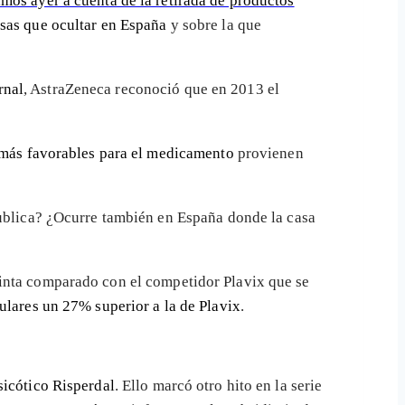
imos ayer a cuenta de la retirada de productos
sas que ocultar en España
y sobre la que
rnal
, AstraZeneca reconoció que en 2013 el
 más favorables para el medicamento
provienen
publica? ¿Ocurre también en España donde la casa
ilinta comparado con el competidor Plavix que se
ulares un 27% superior a la de Plavix
.
sicótico Risperdal
. Ello marcó otro hito en la serie