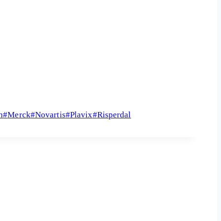
n
#
Merck
#
Novartis
#
Plavix
#
Risperdal