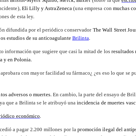
añías
Bristol-Myers Squibb, Merck, Baxter
(sobre la que
escrib
ncidente),
Eli Lilly y AstraZeneca
(una empresa con
muchas co
ones de esta ley.
ón difundida por el periódico conservador
The Wall Street Jou
los estudios de su anticoagulante
Brilinta
.
to información que sugiere que casi la mitad de los
resultados
a y en Polonia
.
se aprobara con mayor facilidad su fármaco¿ ¿es eso lo que se 
tos adversos o muertes
. En cambio, la parte del ensayo de Br
a que a Brilinta se le atribuyó una
incidencia de muertes vasc
eriódico económico
.
cedió a pagar 2.200 millones por la
promoción ilegal del antip