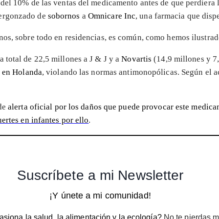
del 10% de las ventas del medicamento antes de que perdiera la
vergonzado de
sobornos
a
Omnicare Inc
, una farmacia que dis
nos, sobre todo en residencias, es común, como hemos ilustrad
 total de 22,5 millones a J & J y a
Novartis
(14,9 millones y 7
l en Holanda
, violando las normas antimonopólicas. Según el ac
 de
alerta oficial por los daños que puede provocar este medic
ertes en infantes por ello
.
Suscríbete a mi Newsletter
¡Y únete a mi comunidad!
siona la salud, la alimentación y la ecología?
No te pierdas m