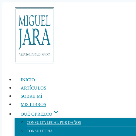
Saltar
al
contenido
INICIO
ARTÍCULOS
SOBRE MÍ
MIS LIBROS
QUÉ OFREZCO
CONSULTA LEGAL POR DAÑOS
CONSULTORÍA