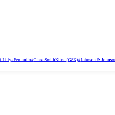
i Lilly
#
Fentanilo
#
GlaxoSmithKline (GSK)
#
Johnson & Johnso