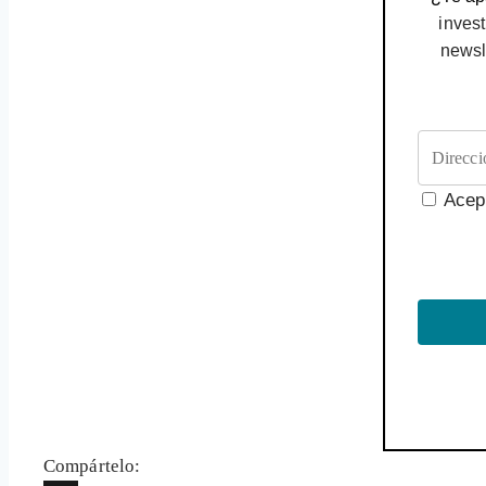
invest
newsl
Acep
Compártelo: