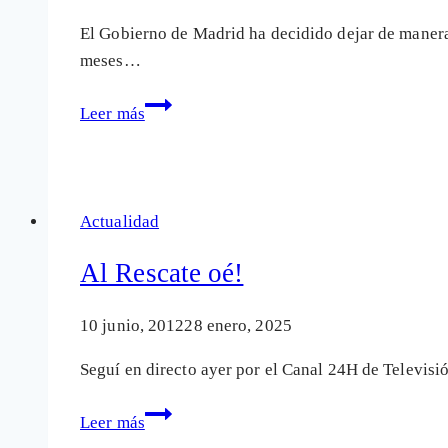
El Gobierno de Madrid ha decidido dejar de manera
meses…
Algunas
Leer más
verdades
incómodas
sobre
las
Actualidad
mamografías
«preventivas»
Al Rescate oé!
10 junio, 2012
28 enero, 2025
Seguí en directo ayer por el Canal 24H de Televis
Al
Leer más
Rescate