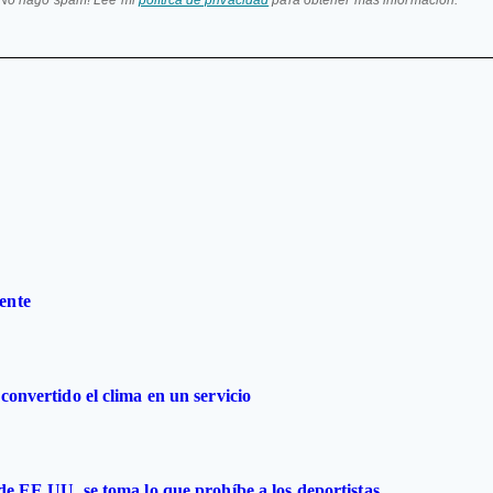
ente
convertido el clima en un servicio
 de EE.UU. se toma lo que prohíbe a los deportistas