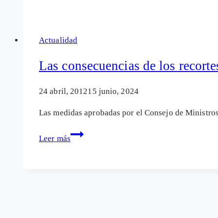
oé!
Actualidad
Las consecuencias de los recorte
24 abril, 2012
15 junio, 2024
Las medidas aprobadas por el Consejo de Ministros
Las
Leer más
consecuencias
de
los
recortes
en
sanidad