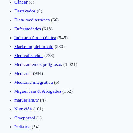
Cáncer
(8)
Destacados
(6)
Dieta mediterránea
(66)
Enfermedades
(618)
Industria farmacéutica
(545)
Marketing del miedo
(280)
Medicalización
(733)
Medicamentos peligrosos
(1.021)
Medicina
(984)
Medicina integrativa
(6)
Miguel Jara & Abogados
(152)
migueljara.tv
(4)
Nutrición
(101)
Omeprazol
(1)
Pediatría
(54)