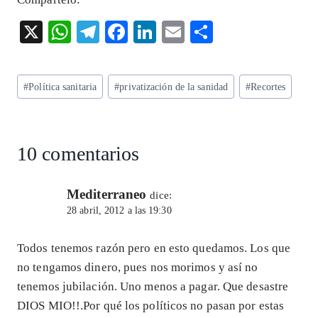
X
W
T
F
Li
E
S
ha
el
ac
n
m
ha
ts
eg
eb
ke
ai
re
Etiquetas
#
Política sanitaria
#
privatización de la sanidad
#
Recortes
A
ra
o
dI
l
de
p
m
o
n
la
entrada:
p
k
10 comentarios
Mediterraneo
dice:
28 abril, 2012 a las 19:30
Todos tenemos razón pero en esto quedamos. Los que
no tengamos dinero, pues nos morimos y así no
tenemos jubilación. Uno menos a pagar. Que desastre
DIOS MIO!!.Por qué los políticos no pasan por estas