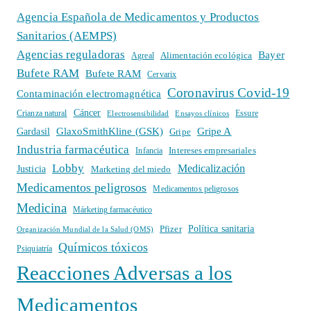
Agencia Española de Medicamentos y Productos
Sanitarios (AEMPS)
Agencias reguladoras
Bayer
Alimentación ecológica
Agreal
Bufete RAM
Bufete RAM
Cervarix
Coronavirus Covid-19
Contaminación electromagnética
Cáncer
Crianza natural
Electrosensibilidad
Ensayos clínicos
Essure
GlaxoSmithKline (GSK)
Gripe A
Gardasil
Gripe
Industria farmacéutica
Intereses empresariales
Infancia
Lobby
Medicalización
Justicia
Marketing del miedo
Medicamentos peligrosos
Medicamentos peligrosos
Medicina
Márketing farmacéutico
Política sanitaria
Pfizer
Organización Mundial de la Salud (OMS)
Químicos tóxicos
Psiquiatría
Reacciones Adversas a los
Medicamentos