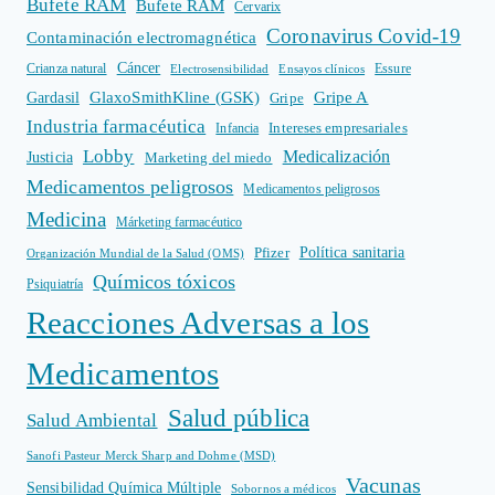
Bufete RAM
Bufete RAM
Cervarix
Coronavirus Covid-19
Contaminación electromagnética
Cáncer
Crianza natural
Electrosensibilidad
Ensayos clínicos
Essure
GlaxoSmithKline (GSK)
Gripe A
Gardasil
Gripe
Industria farmacéutica
Intereses empresariales
Infancia
Lobby
Medicalización
Justicia
Marketing del miedo
Medicamentos peligrosos
Medicamentos peligrosos
Medicina
Márketing farmacéutico
Política sanitaria
Pfizer
Organización Mundial de la Salud (OMS)
Químicos tóxicos
Psiquiatría
Reacciones Adversas a los
Medicamentos
Salud pública
Salud Ambiental
Sanofi Pasteur Merck Sharp and Dohme (MSD)
Vacunas
Sensibilidad Química Múltiple
Sobornos a médicos