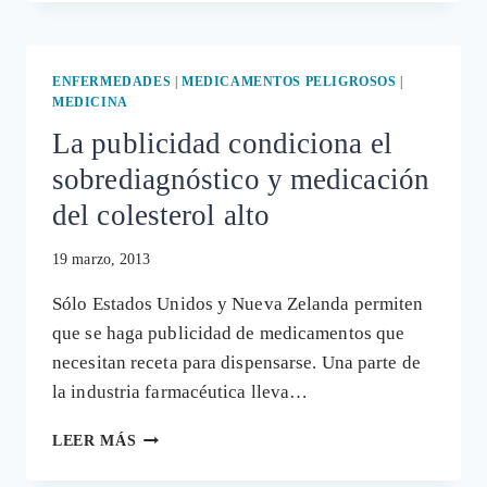
A
LA
FARMACÉUTICA
NOVARTIS
ENFERMEDADES
|
MEDICAMENTOS PELIGROSOS
|
POR
MEDICINA
PUBLICIDAD
La publicidad condiciona el
ENGAÑOSA
DE
sobrediagnóstico y medicación
SU
del colesterol alto
MEDICAMENTO
DIOVAN
19 marzo, 2013
Sólo Estados Unidos y Nueva Zelanda permiten
que se haga publicidad de medicamentos que
necesitan receta para dispensarse. Una parte de
la industria farmacéutica lleva…
LA
LEER MÁS
PUBLICIDAD
CONDICIONA