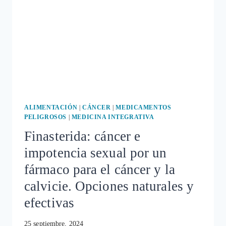
DEL
FÁRMACO
FINASTERIDA
(PROPECIA),
PARA
LA
CALVICIE,
EN
EUROPA
ALIMENTACIÓN
|
CÁNCER
|
MEDICAMENTOS
PELIGROSOS
|
MEDICINA INTEGRATIVA
Finasterida: cáncer e
impotencia sexual por un
fármaco para el cáncer y la
calvicie. Opciones naturales y
efectivas
25 septiembre, 2024