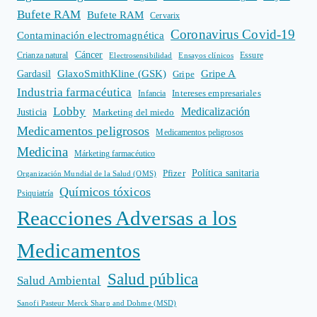
Bufete RAM
Bufete RAM
Cervarix
Coronavirus Covid-19
Contaminación electromagnética
Cáncer
Crianza natural
Electrosensibilidad
Ensayos clínicos
Essure
GlaxoSmithKline (GSK)
Gripe A
Gardasil
Gripe
Industria farmacéutica
Intereses empresariales
Infancia
Lobby
Medicalización
Justicia
Marketing del miedo
Medicamentos peligrosos
Medicamentos peligrosos
Medicina
Márketing farmacéutico
Política sanitaria
Pfizer
Organización Mundial de la Salud (OMS)
Químicos tóxicos
Psiquiatría
Reacciones Adversas a los
Medicamentos
Salud pública
Salud Ambiental
Sanofi Pasteur Merck Sharp and Dohme (MSD)