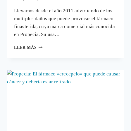
Llevamos desde el año 2011 advirtiendo de los
múltiples daños que puede provocar el fármaco
finasterida, cuya marca comercial más conocida
en Propecia. Su usa…
FINASTERIDA:
LEER MÁS
CÁNCER
E
IMPOTENCIA
SEXUAL
POR
UN
FÁRMACO
PARA
EL
CÁNCER
Y
LA
CALVICIE.