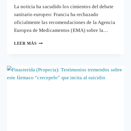
La noticia ha sacudido los cimientos del debate
sanitario europeo: Francia ha rechazado
oficialmente las recomendaciones de la Agencia
Europea de Medicamentos (EMA) sobre la…
FRANCIA
LEER MÁS
DESAFÍA
A
LA
AGENCIA
EUROPEA
DE
MEDICAMENTOS:
LA
FINASTERIDA
BAJO
EL
FOCO
TRAS
CONFIRMARSE