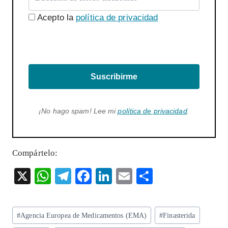
Acepto la
política de privacidad
Suscribirme
¡No hago spam! Lee mi
política de privacidad
.
Compártelo:
X
W
T
F
Li
E
S
ha
el
ac
n
m
ha
ts
eg
eb
ke
ai
re
Etiquetas
#
Agencia Europea de Medicamentos (EMA)
#
Finasterida
A
ra
o
dI
l
de