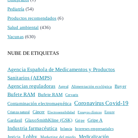
Pediatría
(54)
Productos recomendados
(6)
Salud ambiental
(436)
Vacunas
(630)
NUBE DE ETIQUETAS
Agencia Española de Medicamentos y Productos
Sanitarios (AEMPS)
Agencias reguladoras
Bayer
Alimentación ecológica
Agreal
Bufete RAM
Bufete RAM
Cervarix
Coronavirus Covid-19
Contaminación electromagnética
Cáncer
Crianza natural
Electrosensibilidad
Ensayos clínicos
Essure
GlaxoSmithKline (GSK)
Gripe A
Gardasil
Gripe
Industria farmacéutica
Intereses empresariales
Infancia
Lobby
Medicalización
Justicia
Marketing del miedo