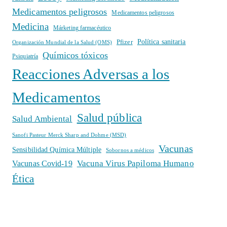
Medicamentos peligrosos
Medicamentos peligrosos
Medicina
Márketing farmacéutico
Política sanitaria
Pfizer
Organización Mundial de la Salud (OMS)
Químicos tóxicos
Psiquiatría
Reacciones Adversas a los
Medicamentos
Salud pública
Salud Ambiental
Sanofi Pasteur Merck Sharp and Dohme (MSD)
Vacunas
Sensibilidad Química Múltiple
Sobornos a médicos
Vacuna Virus Papiloma Humano
Vacunas Covid-19
Ética