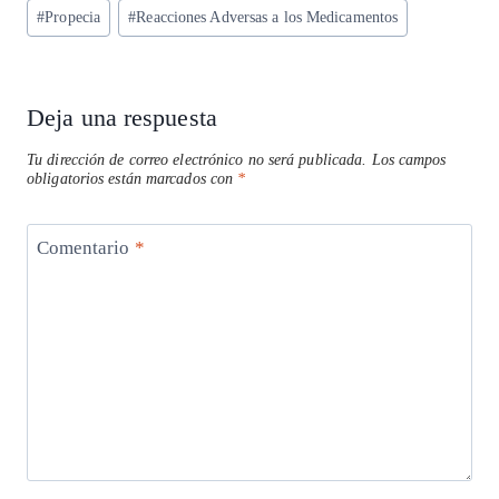
p
m
o
n
#
Propecia
#
Reacciones Adversas a los Medicamentos
la
entrada:
p
k
Deja una respuesta
Tu dirección de correo electrónico no será publicada.
Los campos
obligatorios están marcados con
*
Comentario
*