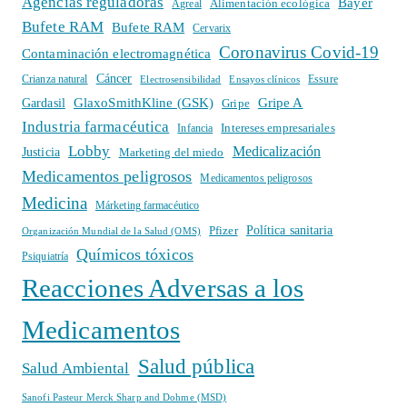
Agencias reguladoras
Bayer
Alimentación ecológica
Agreal
Bufete RAM
Bufete RAM
Cervarix
Coronavirus Covid-19
Contaminación electromagnética
Cáncer
Crianza natural
Electrosensibilidad
Ensayos clínicos
Essure
GlaxoSmithKline (GSK)
Gripe A
Gardasil
Gripe
Industria farmacéutica
Intereses empresariales
Infancia
Lobby
Medicalización
Justicia
Marketing del miedo
Medicamentos peligrosos
Medicamentos peligrosos
Medicina
Márketing farmacéutico
Política sanitaria
Pfizer
Organización Mundial de la Salud (OMS)
Químicos tóxicos
Psiquiatría
Reacciones Adversas a los
Medicamentos
Salud pública
Salud Ambiental
Sanofi Pasteur Merck Sharp and Dohme (MSD)