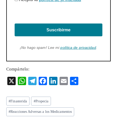
Suscribirme
¡No hago spam! Lee mi
política de privacidad
.
Compártelo:
X
W
T
F
Li
E
S
ha
el
ac
n
m
ha
ts
eg
eb
ke
ai
re
Etiquetas
#
Finasterida
#
Propecia
A
ra
o
dI
l
de
p
m
o
n
#
Reacciones Adversas a los Medicamentos
la