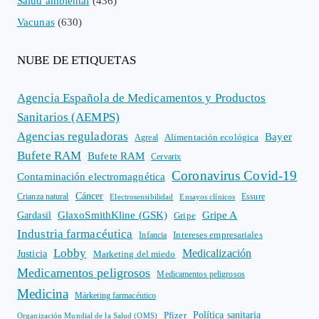
Salud ambiental
(436)
Vacunas
(630)
NUBE DE ETIQUETAS
Agencia Española de Medicamentos y Productos
Sanitarios (AEMPS)
Agencias reguladoras
Bayer
Alimentación ecológica
Agreal
Bufete RAM
Bufete RAM
Cervarix
Coronavirus Covid-19
Contaminación electromagnética
Cáncer
Crianza natural
Electrosensibilidad
Ensayos clínicos
Essure
GlaxoSmithKline (GSK)
Gripe A
Gardasil
Gripe
Industria farmacéutica
Intereses empresariales
Infancia
Lobby
Medicalización
Justicia
Marketing del miedo
Medicamentos peligrosos
Medicamentos peligrosos
Medicina
Márketing farmacéutico
Política sanitaria
Pfizer
Organización Mundial de la Salud (OMS)