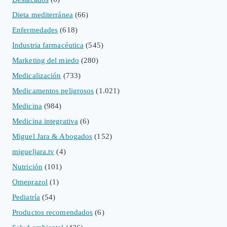
Dieta mediterránea
(66)
Enfermedades
(618)
Industria farmacéutica
(545)
Marketing del miedo
(280)
Medicalización
(733)
Medicamentos peligrosos
(1.021)
Medicina
(984)
Medicina integrativa
(6)
Miguel Jara & Abogados
(152)
migueljara.tv
(4)
Nutrición
(101)
Omeprazol
(1)
Pediatría
(54)
Productos recomendados
(6)