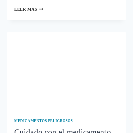
LAS
LEER MÁS
LECCIONES
DEL
CASO
AGREAL
PARA
EL
¿PRÓXIMO
CASO
PRIMPERAN?
MEDICAMENTOS PELIGROSOS
Cuidado con el medicamento