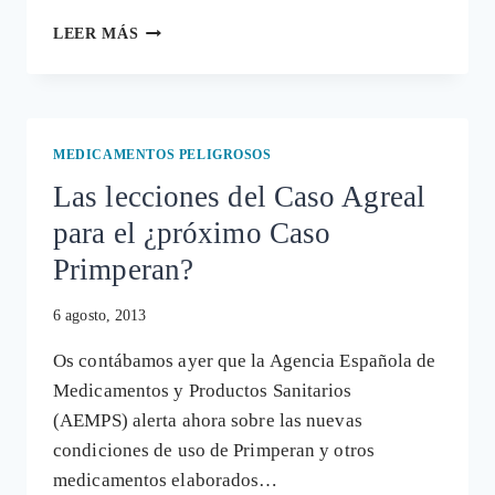
MOTILIUM,
LEER MÁS
EL
FÁRMACO
QUE
MATA
EN
MEDICAMENTOS PELIGROSOS
FRANCIA
Las lecciones del Caso Agreal
Y
EUROPA
para el ¿próximo Caso
NO
RETIRA
Primperan?
6 agosto, 2013
Os contábamos ayer que la Agencia Española de
Medicamentos y Productos Sanitarios
(AEMPS) alerta ahora sobre las nuevas
condiciones de uso de Primperan y otros
medicamentos elaborados…