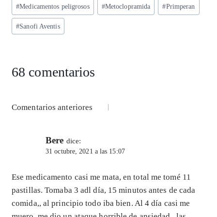
#
Medicamentos peligrosos
#
Metoclopramida
#
Primperan
#
Sanofi Aventis
68 comentarios
Navegación
Comentarios anteriores
de
Bere
comentarios
dice:
31 octubre, 2021 a las 15:07
Ese medicamento casi me mata, en total me tomé 11
pastillas. Tomaba 3 adl día, 15 minutos antes de cada
comida,, al principio todo iba bien. Al 4 día casi me
muero, me dio un ataque horrible de ansiedad,, las