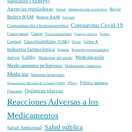
Sanitarios (AEMPS)
Agencias reguladoras
Bayer
Alimentación ecológica
Agreal
Bufete RAM
Bufete RAM
Cervarix
Coronavirus Covid-19
Contaminación electromagnética
Cáncer
Crianza natural
Electrosensibilidad
Ensayos clínicos
Essure
GlaxoSmithKline (GSK)
Gripe A
Gardasil
Gripe
Industria farmacéutica
Intereses empresariales
Infancia
Lobby
Medicalización
Justicia
Marketing del miedo
Medicamentos peligrosos
Medicamentos peligrosos
Medicina
Márketing farmacéutico
Política sanitaria
Pfizer
Organización Mundial de la Salud (OMS)
Químicos tóxicos
Psiquiatría
Reacciones Adversas a los
Medicamentos
Salud pública
Salud Ambiental