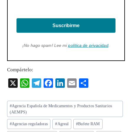
Suscribirme
¡No hago spam! Lee mi
política de privacidad
.
Compártelo:
X
W
T
F
Li
E
S
ha
el
ac
n
m
ha
ts
eg
eb
ke
ai
re
Etiquetas
#
Agencia Española de Medicamentos y Productos Sanitarios
A
ra
o
dI
l
de
(AEMPS)
p
m
o
n
la
#
Agencias reguladoras
#
Agreal
#
Bufete RAM
entrada:
p
k