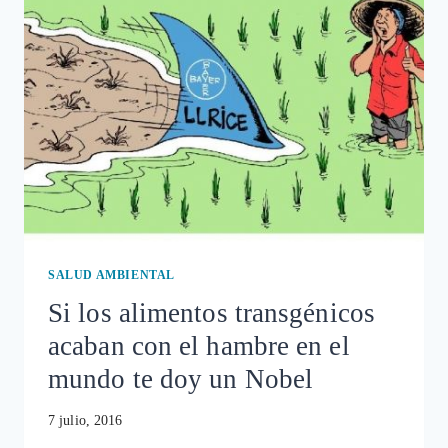
PATENTES
Y
QUE
PUEDA
ACCEDER
A
ELLAS
QUIEN
LO
DESEE
SALUD AMBIENTAL
Si los alimentos transgénicos
acaban con el hambre en el
mundo te doy un Nobel
7 julio, 2016