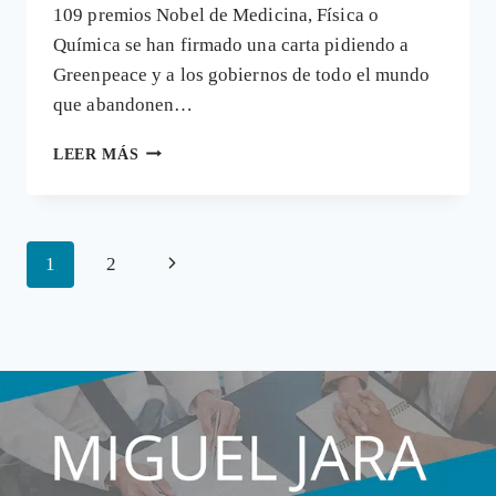
109 premios Nobel de Medicina, Física o
Química se han firmado una carta pidiendo a
Greenpeace y a los gobiernos de todo el mundo
que abandonen…
SI
LEER MÁS
LOS
ALIMENTOS
TRANSGÉNICOS
ACABAN
Navegación
Siguiente
1
2
CON
EL
de
página
HAMBRE
página
EN
EL
MUNDO
TE
DOY
UN
NOBEL