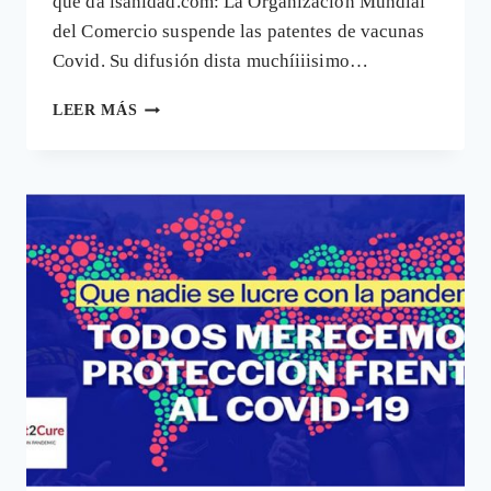
que da isanidad.com: La Organización Mundial
del Comercio suspende las patentes de vacunas
Covid. Su difusión dista muchíiiisimo…
LA
LEER MÁS
ORGANIZACIÓN
MUNDIAL
DE
COMERCIO
ELIMINA
LA
PATENTE
A
LAS
VACUNAS
COVID