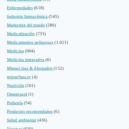
Enfermedades
(618)
Industria farmacéutica
(545)
Marketing del miedo
(280)
Medicalización
(733)
Medicamentos peligrosos
(1.021)
Medicina
(984)
Medicina integrativa
(6)
Miguel Jara & Abogados
(152)
migueljara.tv
(4)
Nutrición
(101)
Omeprazol
(1)
Pediatría
(54)
Productos recomendados
(6)
Salud ambiental
(436)
Vacunas
(630)