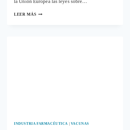
la Unión Europea las leyes sobre…
LOS
LEER MÁS
ALIMENTOS
PATENTADOS
O
LA
PRIVATIZACIÓN
DE
LA
LECHUGA
INDUSTRIA FARMACÉUTICA
|
VACUNAS