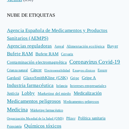
NUBE DE ETIQUETAS
Agencia Española de Medicamentos y Productos
Sanitarios (AEMPS)
Agencias reguladoras
Bayer
Alimentación ecológica
Agreal
Bufete RAM
Bufete RAM
Cervarix
Coronavirus Covid-19
Contaminación electromagnética
Cáncer
Crianza natural
Electrosensibilidad
Ensayos clínicos
Essure
GlaxoSmithKline (GSK)
Gripe A
Gardasil
Gripe
Industria farmacéutica
Intereses empresariales
Infancia
Lobby
Medicalización
Justicia
Marketing del miedo
Medicamentos peligrosos
Medicamentos peligrosos
Medicina
Márketing farmacéutico
Política sanitaria
Pfizer
Organización Mundial de la Salud (OMS)
Químicos tóxicos
Psiquiatría