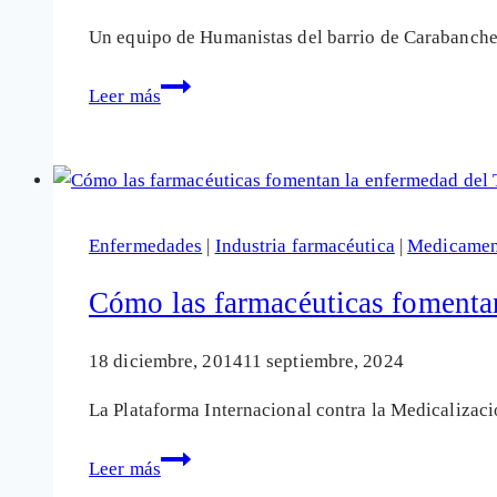
Un equipo de Humanistas del barrio de Carabanche
TDAH:
Leer más
La
mayor
campaña
de
marketing
Enfermedades
|
Industria farmacéutica
|
Medicament
de
la
Cómo las farmacéuticas foment
historia
para
18 diciembre, 2014
11 septiembre, 2024
medicar
La Plataforma Internacional contra la Medicalizac
a
la
Cómo
Leer más
infancia
las