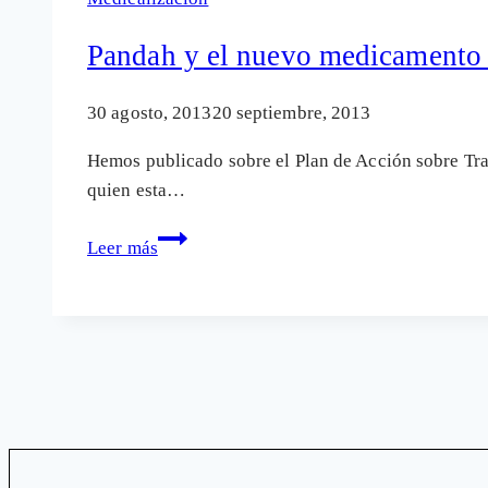
política
para
Pandah y el nuevo medicamento
promover
la
30 agosto, 2013
20 septiembre, 2013
medicalización
Hemos publicado sobre el Plan de Acción sobre Tr
de
quien esta…
la
infancia
Pandah
Leer más
y
el
nuevo
medicamento
para
la
«infancia
TDAH»