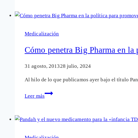
farmacéuticas
fomentan
la
enfermedad
Medicalización
del
TDAH
Cómo penetra Big Pharma en la po
31 agosto, 2013
28 julio, 2024
Al hilo de lo que publicamos ayer bajo el título 
Cómo
Leer más
penetra
Big
Pharma
en
la
Medicalización