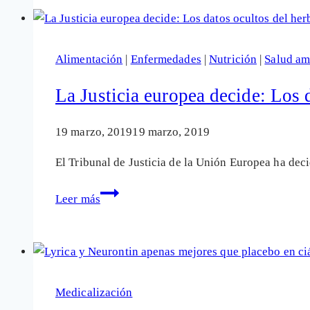
método
científico
que
Alimentación
|
Enfermedades
|
Nutrición
|
Salud am
es
la
La Justicia europea decide: Los d
base
de
19 marzo, 2019
19 marzo, 2019
la
El Tribunal de Justicia de la Unión Europea ha dec
investigación
hoy
La
Leer más
#CartasaElla
Justicia
europea
decide:
Los
datos
Medicalización
ocultos