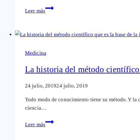
(hazte
Ser
Leer más
patrocinador)
parte
de
la
solución
más
Medicina
que
del
La historia del método científico
problema
#CartasaElla
24 julio, 2019
24 julio, 2019
Todo modo de conocimiento tiene su método. Y la c
ciencia…
La
Leer más
historia
del