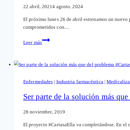
22 abril, 2021
4 agosto, 2024
El próximo lunes 26 de abril estrenamos un nuevo p
comprometidos con…
«¿Y
Leer más
tú
qué
sabes?»,
nuevo
proyecto
Enfermedades
|
Industria farmacéutica
|
Medicaliza
periodístico
audiovisual
Ser parte de la solución más que
de
investigación
28 noviembre, 2019
y
El proyecto #CartasaElla va completándose. En el 
análisis