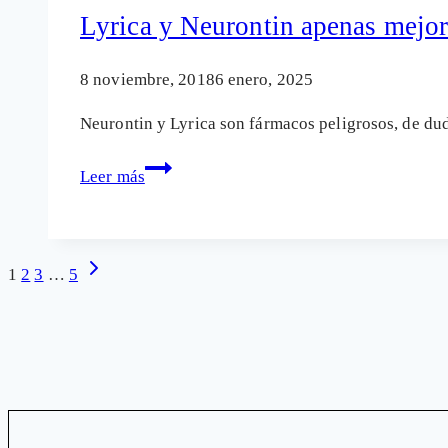
del
Lyrica y Neurontin apenas mejor
herbicida
glifosato
8 noviembre, 2018
6 enero, 2025
son
Neurontin y Lyrica son fármacos peligrosos, de du
de
interés
Lyrica
Leer más
público
y
Neurontin
apenas
Navegación
Siguiente
1
2
3
…
5
mejores
página
que
de
placebo
en
página
ciática:
siguen
extendiéndose