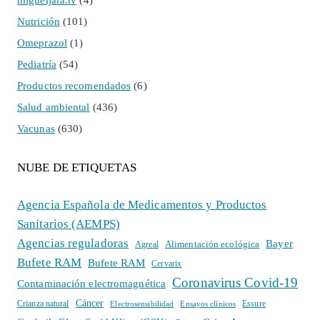
migueljara.tv
(4)
Nutrición
(101)
Omeprazol
(1)
Pediatría
(54)
Productos recomendados
(6)
Salud ambiental
(436)
Vacunas
(630)
NUBE DE ETIQUETAS
Agencia Española de Medicamentos y Productos
Sanitarios (AEMPS)
Agencias reguladoras
Bayer
Alimentación ecológica
Agreal
Bufete RAM
Bufete RAM
Cervarix
Coronavirus Covid-19
Contaminación electromagnética
Cáncer
Crianza natural
Electrosensibilidad
Ensayos clínicos
Essure