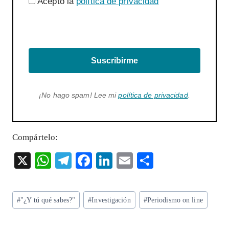
Acepto la
política de privacidad
Suscribirme
¡No hago spam! Lee mi
política de privacidad
.
Compártelo:
X
W
T
F
Li
E
S
ha
el
ac
n
m
ha
ts
eg
eb
ke
ai
re
Etiquetas
#
"¿Y tú qué sabes?"
#
Investigación
#
Periodismo on line
A
ra
o
dI
l
de
p
m
o
n
la