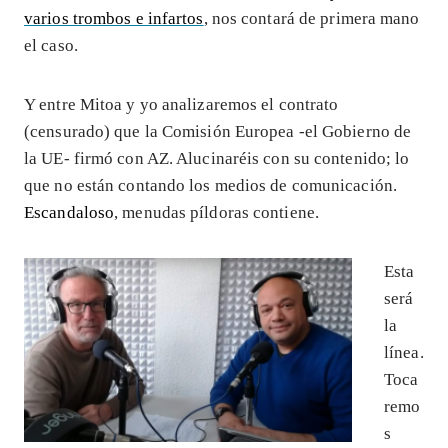
varios trombos e infartos
, nos contará de primera mano
el caso.
Y entre Mitoa y yo analizaremos el contrato
(censurado) que la Comisión Europea -el Gobierno de
la UE- firmó con AZ. Alucinaréis con su contenido; lo
que no están contando los medios de comunicación.
Escandaloso
, menudas píldoras contiene.
Esta
será
la
línea.
Toca
remo
s