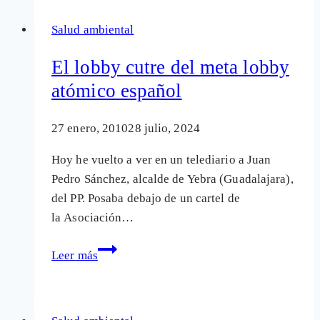
Salud ambiental
El lobby cutre del meta lobby
atómico español
27 enero, 2010
28 julio, 2024
Hoy he vuelto a ver en un telediario a Juan
Pedro Sánchez, alcalde de Yebra (Guadalajara),
del PP. Posaba debajo de un cartel de
la Asociación…
El
Leer más
lobby
cutre
del