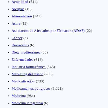
Actualidad
(541)
Alergias
(19)
Alimentación
(147)
Asma
(11)
Asociación de Afectados por Fármacos (ADAF)
(22)
Cáncer
(8)
Destacados
(6)
Dieta mediterránea
(66)
Enfermedades
(618)
Industria farmacéutica
(545)
Marketing del miedo
(280)
Medicalización
(733)
Medicamentos peligrosos
(1.021)
Medicina
(984)
Medicina integrativa
(6)