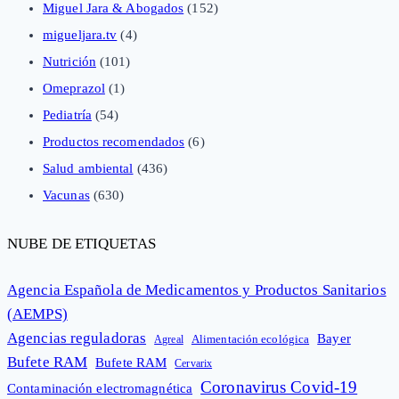
Miguel Jara & Abogados
(152)
migueljara.tv
(4)
Nutrición
(101)
Omeprazol
(1)
Pediatría
(54)
Productos recomendados
(6)
Salud ambiental
(436)
Vacunas
(630)
NUBE DE ETIQUETAS
Agencia Española de Medicamentos y Productos Sanitarios
(AEMPS)
Agencias reguladoras
Bayer
Alimentación ecológica
Agreal
Bufete RAM
Bufete RAM
Cervarix
Coronavirus Covid-19
Contaminación electromagnética