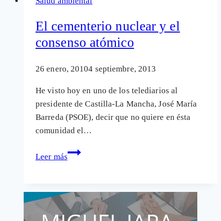
Salud ambiental
meta
lobby
El cementerio nuclear y el
atómico
consenso atómico
español
26 enero, 2010
4 septiembre, 2013
He visto hoy en uno de los telediarios al
presidente de Castilla-La Mancha, José María
Barreda (PSOE), decir que no quiere en ésta
comunidad el…
El
Leer más
cementerio
nuclear
y
el
consenso