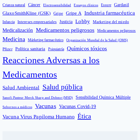
Cáncer
Gardasil
Crianza natural
Electrosensibilidad
Ensayos clínicos
Essure
Industria farmacéutica
GlaxoSmithKline (GSK)
Gripe A
Gripe
Lobby
Intereses empresariales
Justicia
Infancia
Marketing del miedo
Medicamentos peligrosos
Medicalización
Medicamentos peligrosos
Medicina
Márketing farmacéutico
Organización Mundial de la Salud (OMS)
Químicos tóxicos
Política sanitaria
Pfizer
Psiquiatría
Reacciones Adversas a los
Medicamentos
Salud pública
Salud Ambiental
Sensibilidad Química Múltiple
Sanofi Pasteur Merck Sharp and Dohme (MSD)
Vacunas
Vacunas Covid-19
Sobornos a médicos
Ética
Vacuna Virus Papiloma Humano