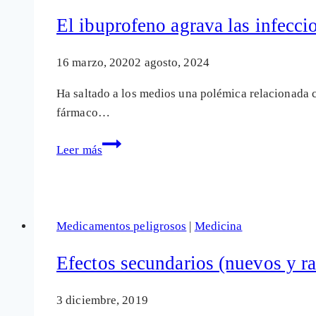
controlar
la
El ibuprofeno agrava las infecci
hipertensión
empeorar
16 marzo, 2020
2 agosto, 2024
la
Ha saltado a los medios una polémica relacionada 
situación
fármaco…
de
los
El
Leer más
infectados
ibuprofeno
que
agrava
los
las
toman?
infecciones,
Medicamentos peligrosos
|
Medicina
eso
seguro,
Efectos secundarios (nuevos y ra
pero
en
3 diciembre, 2019
la