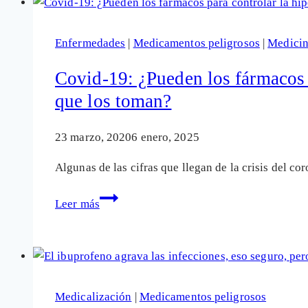
de
uso
Enfermedades
|
Medicamentos peligrosos
|
Medici
común
aumentan
Covid-19: ¿Pueden los fármacos p
el
que los toman?
riesgo
y
23 marzo, 2020
6 enero, 2025
las
complicaciones
Algunas de las cifras que llegan de la crisis del c
de
Covid-
la
Leer más
19:
neumonía
¿Pueden
los
fármacos
para
Medicalización
|
Medicamentos peligrosos