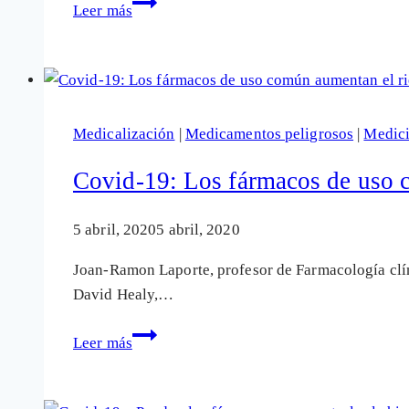
Covid-
Leer más
19:
Descubren
que
el
paracetamol
Medicalización
|
Medicamentos peligrosos
|
Medic
favorece
la
Covid-19: Los fármacos de uso 
inflamación
en
5 abril, 2020
5 abril, 2020
casos
Joan-Ramon Laporte, profesor de Farmacología clí
graves
David Healy,…
Covid-
Leer más
19:
Los
fármacos