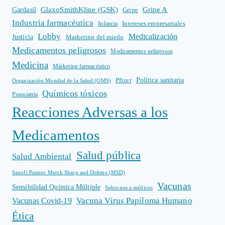
GlaxoSmithKline (GSK)
Gripe A
Gardasil
Gripe
Industria farmacéutica
Intereses empresariales
Infancia
Lobby
Medicalización
Justicia
Marketing del miedo
Medicamentos peligrosos
Medicamentos peligrosos
Medicina
Márketing farmacéutico
Política sanitaria
Pfizer
Organización Mundial de la Salud (OMS)
Químicos tóxicos
Psiquiatría
Reacciones Adversas a los
Medicamentos
Salud pública
Salud Ambiental
Sanofi Pasteur Merck Sharp and Dohme (MSD)
Vacunas
Sensibilidad Química Múltiple
Sobornos a médicos
Vacuna Virus Papiloma Humano
Vacunas Covid-19
Ética