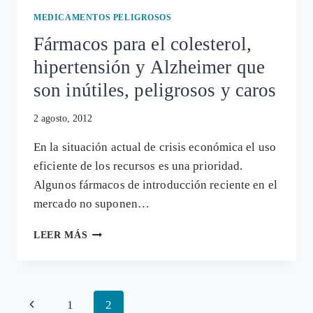
MEDICAMENTOS PELIGROSOS
Fármacos para el colesterol,
hipertensión y Alzheimer que
son inútiles, peligrosos y caros
2 agosto, 2012
En la situación actual de crisis económica el uso
eficiente de los recursos es una prioridad.
Algunos fármacos de introducción reciente en el
mercado no suponen…
FÁRMACOS
LEER MÁS
PARA
EL
COLESTEROL,
HIPERTENSIÓN
Navegación
Página
1
2
Y