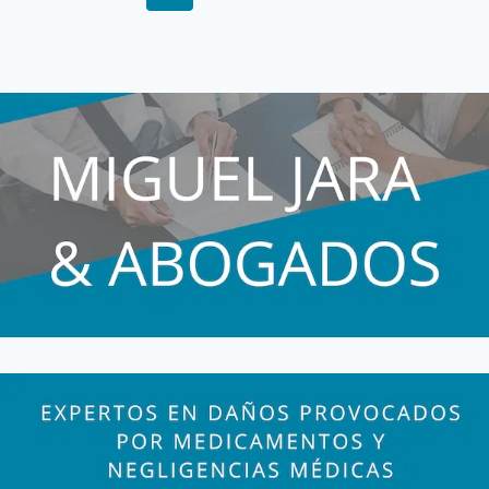
ALZHEIMER
de
anterior
QUE
página
SON
INÚTILES,
PELIGROSOS
Y
CAROS