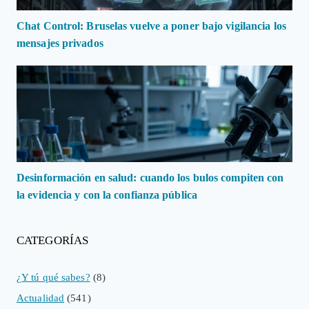
Chat Control: Bruselas vuelve a poner bajo vigilancia los
mensajes privados
Desinformación en salud: cuando los bulos compiten con
la evidencia y con la confianza pública
CATEGORÍAS
¿Y tú qué sabes?
(8)
Actualidad
(541)