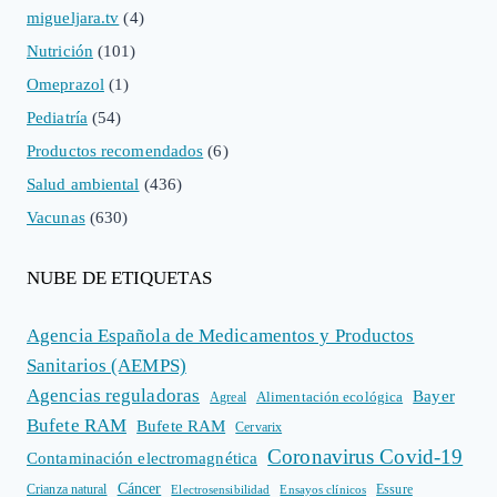
migueljara.tv
(4)
Nutrición
(101)
Omeprazol
(1)
Pediatría
(54)
Productos recomendados
(6)
Salud ambiental
(436)
Vacunas
(630)
NUBE DE ETIQUETAS
Agencia Española de Medicamentos y Productos
Sanitarios (AEMPS)
Agencias reguladoras
Bayer
Alimentación ecológica
Agreal
Bufete RAM
Bufete RAM
Cervarix
Coronavirus Covid-19
Contaminación electromagnética
Cáncer
Crianza natural
Electrosensibilidad
Ensayos clínicos
Essure