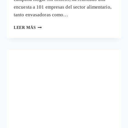
encuesta a 101 empresas del sector alimentario,
tanto envasadoras como…
LA
LEER MÁS
NECESIDAD
DE
RETIRAR
DEL
MERCADO
EL
TÓXICO
BISFENOL,
PRESENTE
EN
ALIMENTOS
EN
CONSERVA