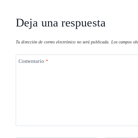
entrada:
p
k
Deja una respuesta
Tu dirección de correo electrónico no será publicada.
Los campos obl
Comentario
*