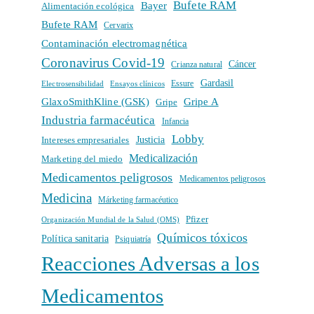
Bufete RAM
Bayer
Alimentación ecológica
Bufete RAM
Cervarix
Contaminación electromagnética
Coronavirus Covid-19
Cáncer
Crianza natural
Gardasil
Electrosensibilidad
Ensayos clínicos
Essure
GlaxoSmithKline (GSK)
Gripe A
Gripe
Industria farmacéutica
Infancia
Lobby
Intereses empresariales
Justicia
Medicalización
Marketing del miedo
Medicamentos peligrosos
Medicamentos peligrosos
Medicina
Márketing farmacéutico
Pfizer
Organización Mundial de la Salud (OMS)
Químicos tóxicos
Política sanitaria
Psiquiatría
Reacciones Adversas a los
Medicamentos