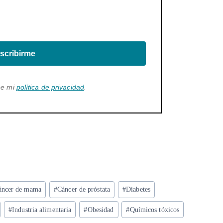
scribirme
ee mi
política de privacidad
.
áncer de mama
#
Cáncer de próstata
#
Diabetes
#
Industria alimentaria
#
Obesidad
#
Químicos tóxicos