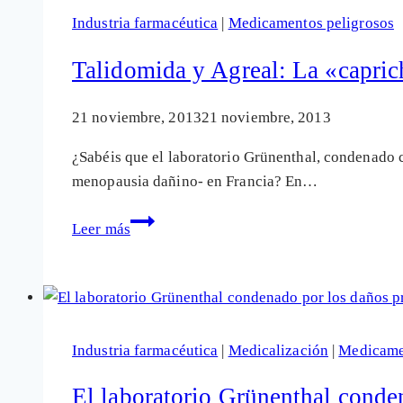
de
Industria farmacéutica
|
Medicamentos peligrosos
reconocimiento
de
Talidomida y Agreal: La «capric
los
daños
21 noviembre, 2013
21 noviembre, 2013
por
¿Sabéis que el laboratorio Grünenthal, condenado 
medicamentos?
menopausia dañino- en Francia? En…
Talidomida
Leer más
y
Agreal:
La
«caprichosa»
geografía
Industria farmacéutica
|
Medicalización
|
Medicame
de
la
El laboratorio Grünenthal conde