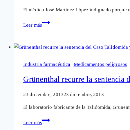
El médico José Martínez López indignado porque un
Médicos
Leer más
que
piden
no
recetar
fármacos
Industria farmacéutica
|
Medicamentos peligrosos
de
Grünenthal
Grünenthal recurre la sentencia 
tras
la
23 diciembre, 2013
23 diciembre, 2013
injusticia
El laboratorio fabricante de la Talidomida, Grüne
de
talidomida
Grünenthal
Leer más
recurre