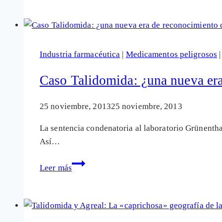
la
sentencia
del
Caso
Industria farmacéutica
|
Medicamentos peligrosos
Talidomida
y
Caso Talidomida: ¿una nueva er
alarga
el
25 noviembre, 2013
25 noviembre, 2013
sufrimiento
La sentencia condenatoria al laboratorio Grünentha
de
Así…
sus
víctimas
Caso
Leer más
Talidomida:
¿una
nueva
era