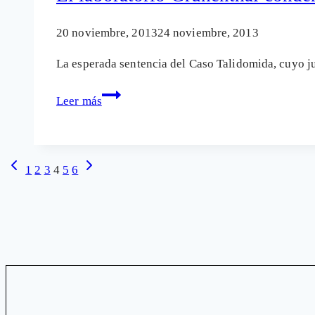
distribución
de
20 noviembre, 2013
24 noviembre, 2013
medicamentos
La esperada sentencia del Caso Talidomida, cuyo j
dañinos
El
Leer más
laboratorio
Grünenthal
condenado
Navegación
Página
Siguiente
1
2
3
4
5
6
por
anterior
página
los
de
daños
provocados
página
por
su
Talidomida